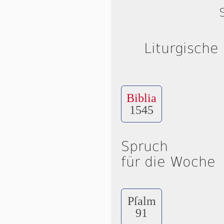
Liturgische
Biblia
1545
Spruch
für die Woche
Pſalm
91