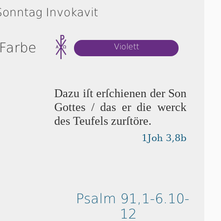
Sonntag Invokavit
 Farbe
Violett
Dazu iſt erſchienen der Son
Got­tes / das er die werck
des Teufels zurſtöre.
1Joh 3,8b
Psalm 91,1-6.10-
12