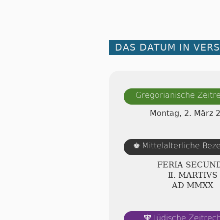
DAS DATUM IN VER
Gregorianische Zeit
Montag, 2. März 
Mittelalterliche Be
♚
FERIA SECUN
Ⅱ. MARTIVS
AD ⅯⅯⅩⅩ
Jüdische Zeitre
🕎