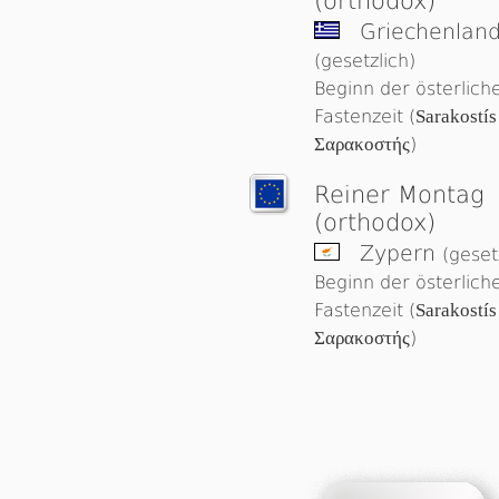
(orthodox)
Griechenlan
(gesetzlich)
Beginn der österlich
Fastenzeit (
Sarakostís
Σαρακοστής
)
Reiner Montag
(orthodox)
Zypern
(geset
Beginn der österlich
Fastenzeit (
Sarakostís
Σαρακοστής
)