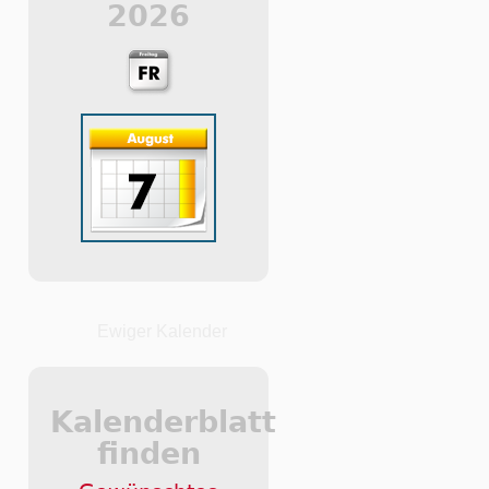
2026
Ewiger Kalender
Kalenderblatt
finden