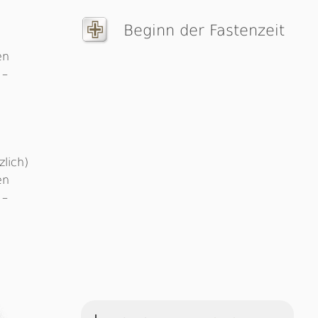
d
Beginn der Fastenzeit
en
–
zlich)
en
–