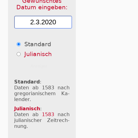
Gewünschtes
Datum eingeben:
Standard
Julianisch
Standard
:
Daten ab 1583 nach
gre­go­ri­a­ni­schem Ka­
len­der.
Julianisch
:
Daten ab
1583
nach
ju­li­a­ni­scher Zeit­rech­
nung.