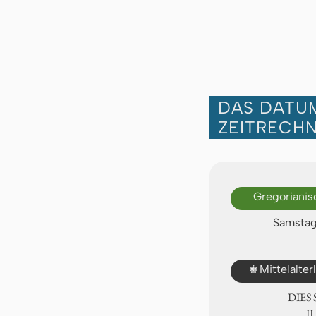
DAS DATUM
ZEITRECH
Gregorianis
Samstag
♚
Mittelalte
DIES
Ⅱ