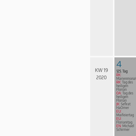
4
KW 19
125. Tag
RK:
2020
Marienmona
RK:
Tag des
heiligen
Florian
OA:
Tag des
heiligen
Florian
JK:
Sefirat
HaOmer
EU:
Maifeiertag
EU:
Florianitag
EN:
Michael
Schirmer