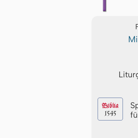
Mi
Litur
S
Biblia
1545
f