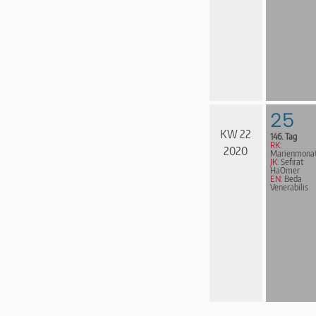
25
KW 22
146. Tag
RK:
2020
Marienmona
JK:
Sefirat
HaOmer
EN:
Beda
Venerabilis