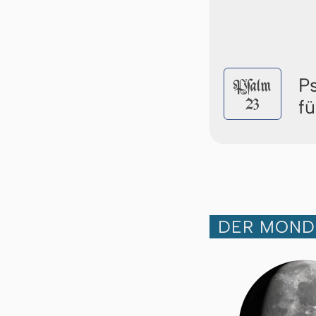
P
Pſalm
23
f
DER MOND 