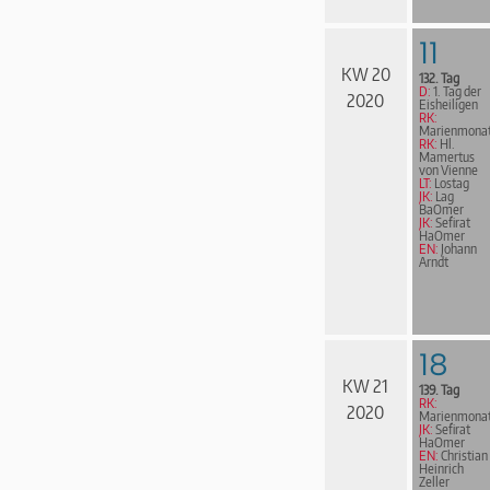
11
KW 20
132. Tag
D:
1. Tag der
2020
Eisheiligen
RK:
Marienmona
RK:
Hl.
Mamertus
von Vienne
LT:
Lostag
JK:
Lag
BaOmer
JK:
Sefirat
HaOmer
EN:
Johann
Arndt
18
KW 21
139. Tag
RK:
2020
Marienmona
JK:
Sefirat
HaOmer
EN:
Christian
Heinrich
Zeller