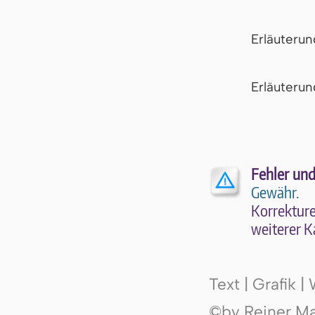
Erläuteru
Er­läu­te­r
Fehler und
Gewähr.
Kor­rek­tu­r
wei­te­rer K
Text | Grafik 
©by Reiner Mak