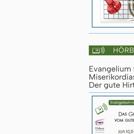
HÖRBU

Evangelium 
Miserikordia
Der gute Hirt