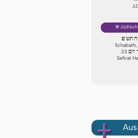
A
🕎
Jüdisch
ה'תש"פ
Schabath, 
יום
23
Sefirat H
Aus