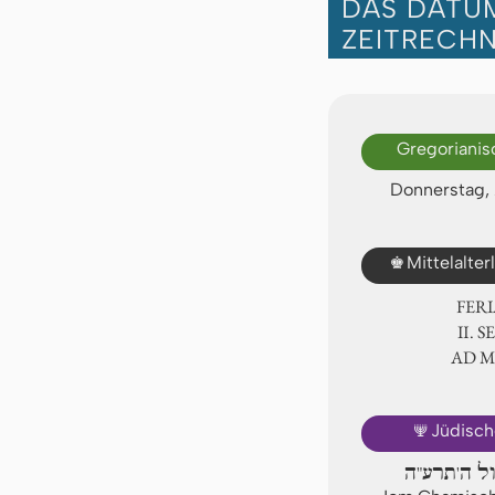
DAS DATUM
ZEITRECH
Gregorianis
Donnerstag, 
♚
Mittelalte
FER
Ⅱ. 
AD 
🕎
Jüdisch
ול ה'תרע"ה