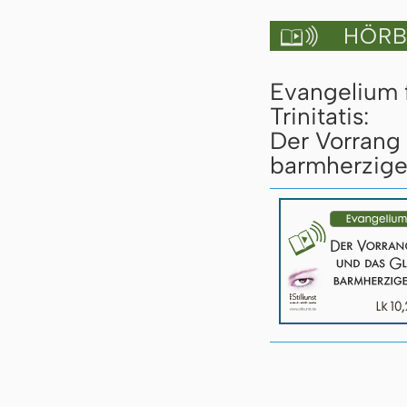
HÖRBU

Evangelium 
Trinitatis:
Der Vorrang
barmherzigen