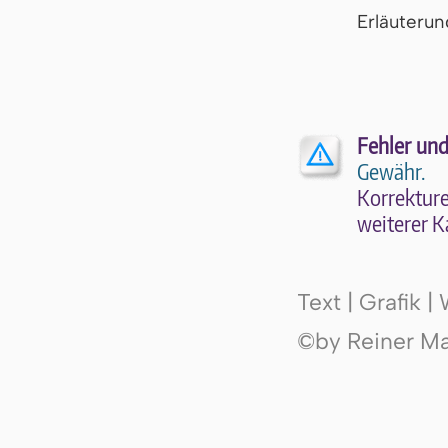
Er­läu­te­r
Fehler und
Gewähr.
Kor­rek­tu­r
wei­te­rer K
Text | Grafik 
©by Reiner Mak