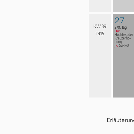
27
KW 39
270. Tag
OA:
1915
Hochfest der
Kreuz­er­hö­
hung
JK:
Sukkot
Erläuteru