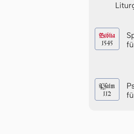
Litur
S
Biblia
1545
f
P
Pſalm
112
f