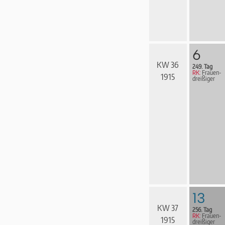
6
KW 36
249. Tag
RK:
Frau­en­
1915
drei­ßi­ger
13
KW 37
256. Tag
RK:
Frau­en­
1915
drei­ßi­ger