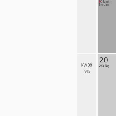
JK:
Jamim
Noraim
20
KW 38
263. Tag
1915