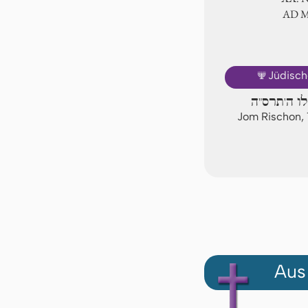
AD 
🕎
Jüdisch
לו ה'תרס"ה
Jom Rischon, 
Aus