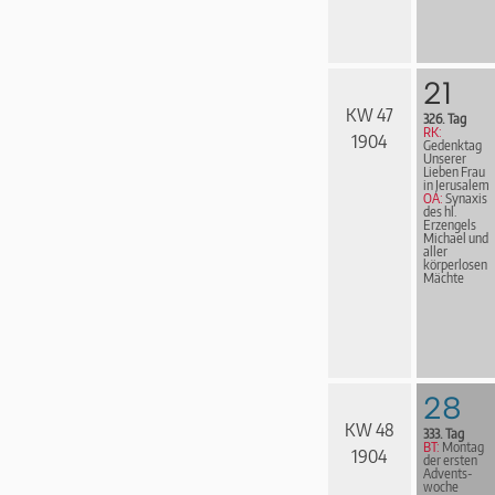
21
KW 47
326. Tag
RK:
1904
Gedenktag
Unserer
Lieben Frau
in Jerusalem
OA:
Synaxis
des hl.
Erzengels
Michael und
aller
körperlosen
Mächte
28
KW 48
333. Tag
BT:
Montag
1904
der ersten
Advents­
woche