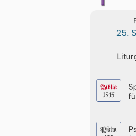
25. 
Litur
S
Biblia
1545
f
P
Pſalm