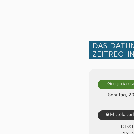
DAS DATUM
ZEITRECH
Gregorianis
Sonntag, 2
♚
Mittelalte
DIES
ⅩⅩ. 