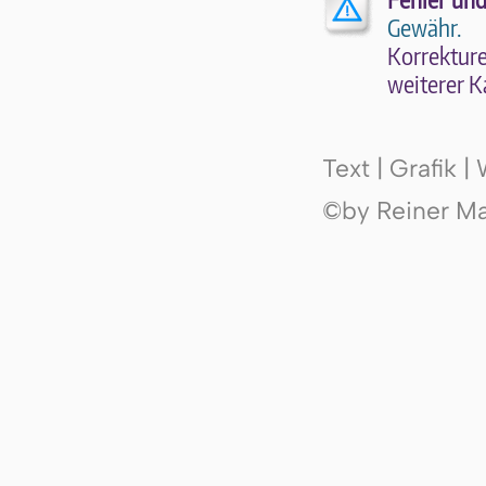
Gewähr.
Kor­rek­tu­r
wei­te­rer K
Text | Grafik 
©by Reiner Mak