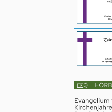
HÖRBU

Evangelium f
Kirchenjahre