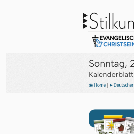
Sonntag, 
Kalenderblat
◉ Home
|
►Deutscher 