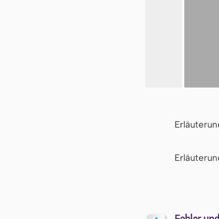
Erläuteru
Er­läu­te­r
Fehler und