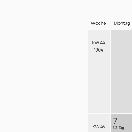
Woche
Montag
KW 44
1904
7
KW 45
312. Tag