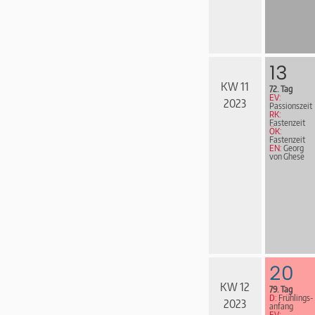
13
KW 11
72. Tag
EV:
2023
Passionszeit
RK:
Fastenzeit
ÖK:
Fastenzeit
EN:
Georg
von Ghese
20
KW 12
79. Tag
D:
Früh­lings­
2023
an­fang
EV: