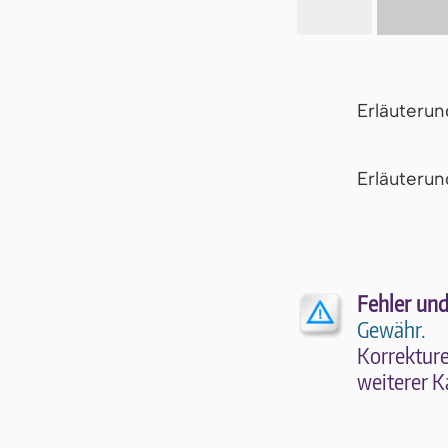
Erläuteru
Er­läu­te­r
Fehler und
Gewähr.
Kor­rek­tu­r
wei­te­rer K