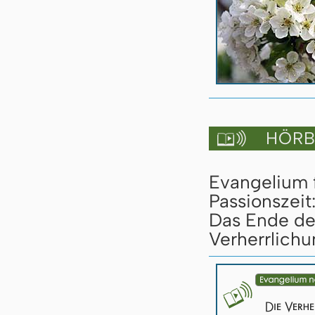
HÖRBU

Evangelium 
Passionszeit
Das Ende des
Verherrlichu