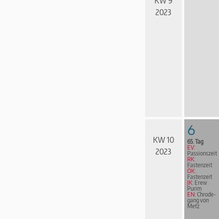
KW 9
2023
6
KW 10
65. Tag
EV:
2023
Passionszeit
RK:
Fastenzeit
ÖK:
Fastenzeit
JK:
Erew
Purim
EN:
Chrode­
gang von
Metz