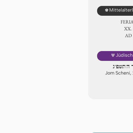
♚
Mittelalte
FERI
ⅩⅩ.
AD
🕎
Jüdisch
ר ה'תשפ"ג
Jom Scheni,