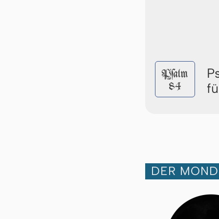
P
Pſalm
84
f
DER MOND 