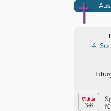
Aus
4. So
Litur
S
Biblia
1545
f