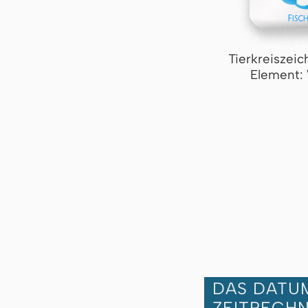
Tierkreiszeic
Element:
DAS DATUM
ZEITRECH