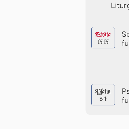
Litur
S
Biblia
1545
f
P
Pſalm
84
f