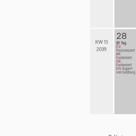
28
KW 13
87. Tag
EV:
2039
Passionszeit
RK:
Fastenzeit
ÖK:
Fastenzeit
EN:
Rupert
von Salzburg