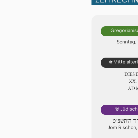
Gregorianis
Sonntag,
♚
Mittelalte
DIES
ⅩⅩ.
AD
🕎
Jüdisch
דר ה'תשצ"ט
Jom Rischon,