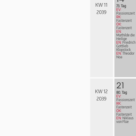
KW 11
73. Tag
EV:
2039
Passionszeit
RK:
Fastenzeit
ÖK:
Fastenzeit
EN:
Mathilde die
Heilige
EN:
Friedrich
Gottlieb
Klopstock
EN:
Theodor
Noa
21
KW 12
80. Tag
EV:
2039
Passionszeit
RK:
Fastenzeit
ÖK:
Fastenzeit
EN:
Niklaus
von Flüe