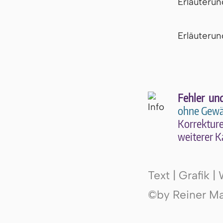
Erläuteru
Er­läu­te­r
Fehler un
ohne Gewä
Kor­rek­tu­r
wei­te­rer K
Text | Grafik 
©by Reiner Mak