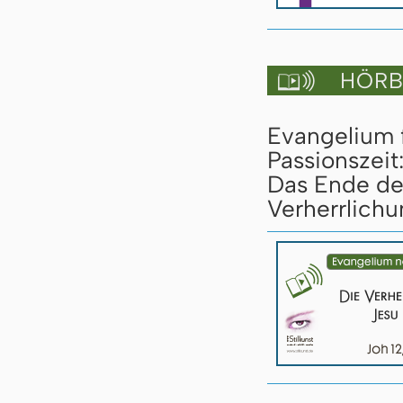
HÖRBU

Evangelium 
Passionszeit
Das Ende des
Verherrlichu