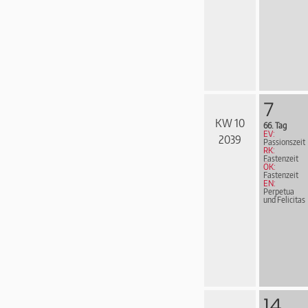
7
KW 10
66. Tag
EV:
2039
Passionszeit
RK:
Fastenzeit
ÖK:
Fastenzeit
EN:
Perpetua
und Felicitas
14