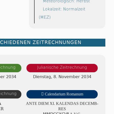
Meteorologisch: Herbst
Lokalzeit: Normalzeit
(MEZ)
SCHIEDENEN ZEITRECHNUNGEN
rechnung
Julianische Zeitrechnung
ber 2034
Dienstag, 8. November 2034
zeichnung

Calendarium Romanum
A
ANTE DIEM XI. KA­LEN­DAS DE­CEMB­
ER
RES