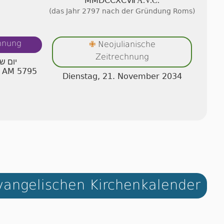
ⅯⅯⅮⅭⅭⅩⅭⅦ A.V.C.
(das Jahr 2797 nach der Gründung Roms)
chnung
Neojulianische
✙
Zeitrechnung
יום ש
ew AM 5795
Dienstag, 21. November 2034
angelischen Kirchenkalender