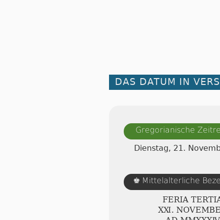
DAS DATUM IN VER
Gregorianische Zeit
Dienstag, 21. Novem
Mittelalterliche Be
♚
FERIA TERTI
ⅩⅪ. NOVEMB