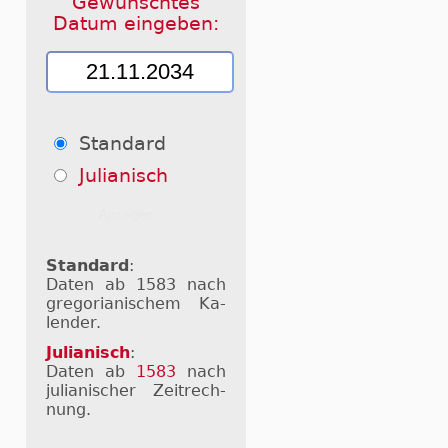
Gewünschtes
Datum eingeben:
Standard
Julianisch
Standard
:
Daten ab 1583 nach
gre­go­ri­a­ni­schem Ka­
len­der.
Julianisch
:
Daten ab
1583
nach
ju­li­a­ni­scher Zeit­rech­
nung.