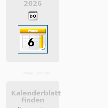
2026
Ewiger Kalender
Kalenderblatt
finden