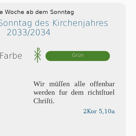
ie Woche ab dem Sonntag
 Sonntag des Kirchenjahres
2033/2034
 Farbe
Grün
Wir müſſen alle offenbar
wer­den fur dem richtſtuel
Chri­ſti.
2Kor 5,10a