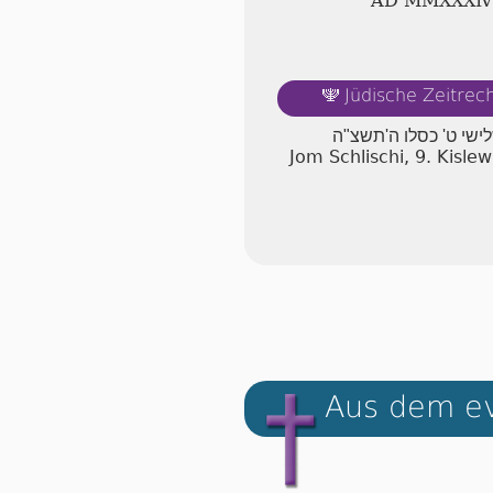
AD ⅯⅯⅩⅩⅩⅣ
Jüdische Zeitre
🕎
לישי ט' כסלו ה'תשצ"ה
Jom Schlischi, 9. Kisl
Aus dem ev