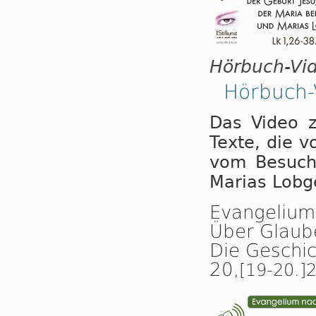
Hörbuch-Vid
Hörbuch-V
Das Video z
Tex­te, die v
vom Be­such M
Ma­rias Lob­g
Evangelium
Über Glaub
Die Geschi
20,
[19-20.]