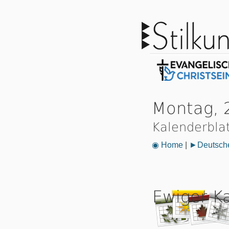
Montag, 
Kalenderbla
◉ Home
|
►Deutsche
Ewiger K