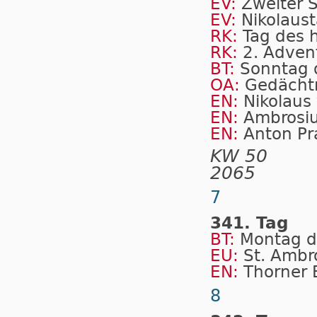
EV:
Zweiter 
EV:
Nikolaus
RK:
Tag des h
RK:
2. Advent
BT:
Sonntag 
OA:
Gedächtn
EN:
Nikolaus
EN:
Ambrosiu
EN:
Anton Pr
KW 50
2065
7
341. Tag
BT:
Montag d
EU:
St. Ambr
EN:
Thorner 
8