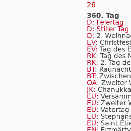
26
360. Tag
D: Feiertag
D: Stiller Tag
D:
2. Weih­na
EV:
Christfest
EV:
Tag des 
RK:
Tag des 
RK:
2. Tag de
BT:
Raunäch
BT:
Zwischen
OA:
Zweiter 
JK:
Chanukk
EU:
Versamml
EU:
Zweiter W
EU:
Vatertag
EU:
Stephan
EU:
Saint Ét
EN:
Erzmärty