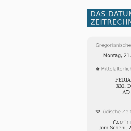
DAS DATU
ZEITRECH
Gregorianische
Montag, 21
Mittelalterl
♚
FERI
ⅩⅪ. 
AD
Jüdische Ze
🕎
ו ה'תתכ"ו
Jom Scheni, 