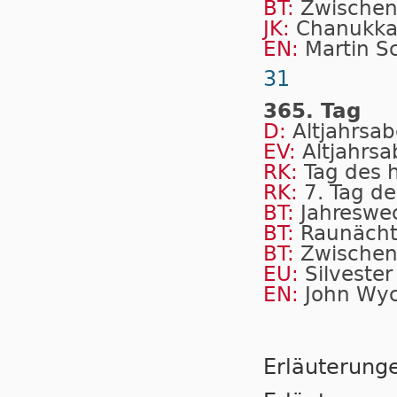
BT:
Zwischen
JK:
Chanukk
EN:
Martin Sc
31
365. Tag
D:
Altjahrsa
EV:
Altjahrs
RK:
Tag des hl
RK:
7. Tag de
BT:
Jahreswe
BT:
Raunäch
BT:
Zwischen
EU:
Silvester
EN:
John Wyc
Erläuterung