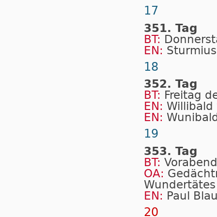
17
351. Tag
BT:
Donnerst
EN:
Sturmius
18
352. Tag
BT:
Freitag d
EN:
Willibald
EN:
Wunibal
19
353. Tag
BT:
Vorabend
OA:
Gedächtn
Wundertätes 
EN:
Paul Bla
20