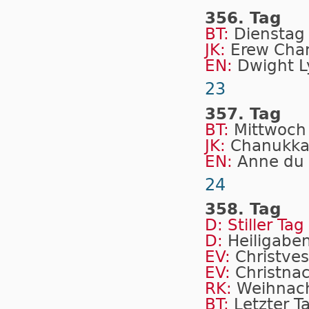
356. Tag
BT:
Dienstag 
JK:
Erew Cha
EN:
Dwight 
23
357. Tag
BT:
Mittwoch
JK:
Chanukk
EN:
Anne du
24
358. Tag
D: Stiller Tag
D:
Heiligabe
EV:
Christve
EV:
Christna
RK:
Weihnac
BT:
Letzter T