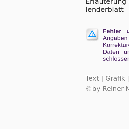
Er­läu­te­run
len­der­blatt
Fehler 
Angaben
Kor­rek­tu
Da­ten un
schlos­se
Text | Grafik
©by Reiner M