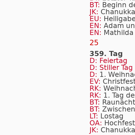
BT:
Beginn de
JK:
Chanukk
EU:
Heiligab
EN:
Adam un
EN:
Mathilda
25
359. Tag
D: Feiertag
D: Stiller Tag
D:
1. Weih­na
EV:
Christfest
RK:
Weihnac
RK:
1. Tag de
BT:
Raunäch
BT:
Zwischen
LT:
Lostag
OA:
Hochfest
JK:
Chanukk