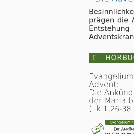
Besinnlichk
prägen die 
Entstehu
Adventskran

HÖRBUC
Evangelium
Advent:
Die Ankündi
der Maria b
(Lk 1,
26-38