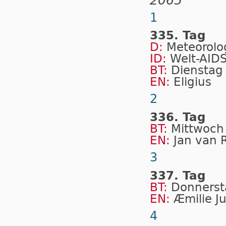
2065
1
335. Tag
D:
Me­te­o­ro­l
ID:
Welt-AIDS
BT:
Dienstag
EN:
Eligius
2
336. Tag
BT:
Mittwoch
EN:
Jan van 
3
337. Tag
BT:
Donnerst
EN:
Æmilie J
4