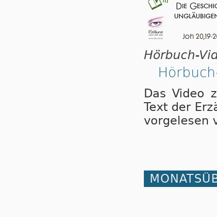
Hörbuch-Vid
Hörbuch-
Das Video z
Text der Er­
vor­ge­le­se
MONATSÜB