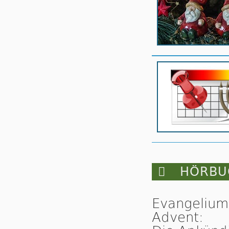

HÖRBUC
Evangelium
Advent: