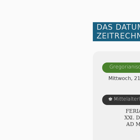
DAS DATU
ZEITRECH
Gregorianis
Mittwoch, 2
Mittelalte
♚
FERI
ⅩⅪ. 
AD 