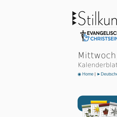
Mittwoch
Kalenderbla
◉ Home
|
►Deutsche