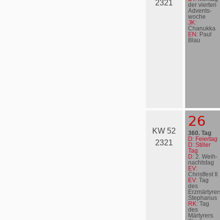
2321
der vierten
Advents­
woche
JK:
Chanukka
EN:
Paul
Blau
26
KW 52
360. Tag
D: Feiertag
2321
D: Stiller
Tag
D:
2. Weih­
nachts­tag
EV:
Christfest II
EV:
Tag
des
Erzmärtyrer
Stephanus
RK:
Tag
des
Märtyrers