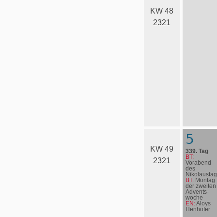
KW 48
2321
5
KW 49
339. Tag
BT:
2321
Vorabend
des
Nikolaustag
BT:
Montag
der zweiten
Advents­
woche
EN:
Aloys
Henhöfer