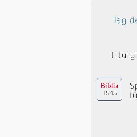
Tag d
Liturg
S
Biblia
1545
f