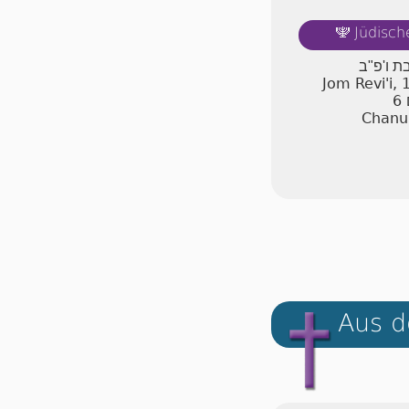
Jüdisch
🕎
בת ו'פ"ב
Jom Revi'i,
6
Chanuk
Aus d