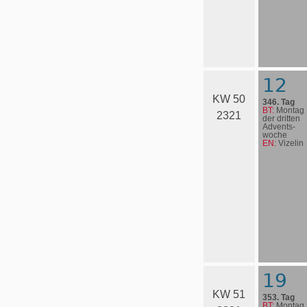
12
KW 50
346. Tag
BT:
Montag
2321
der dritten
Advents­
woche
EN:
Vizelin
19
KW 51
353. Tag
BT:
Montag