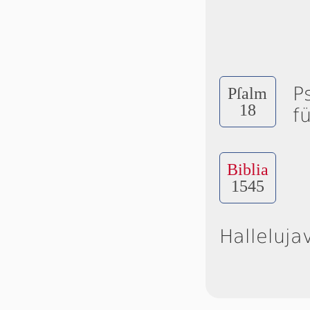
P
Pſalm
18
f
Biblia
1545
Halleluja