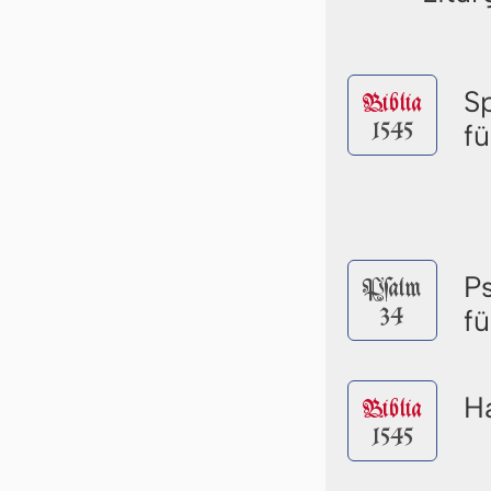
S
Biblia
1545
fü
P
Pſalm
34
fü
Ha
Biblia
1545