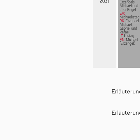
2031
Erzengels
Michael und
aller Engel
EV:
Michaelistag
RK:
Erzengel
Michael,
Gabriel und
Rafael
LT:
Lostag
EN:
Michael
(Erzengel)
Erläuteru
Er­läu­te­r