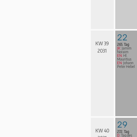
22
KW 39
265. Tag
JK:
Jamim
2031
Noraim
EN:
Hl.
Mauritius
EN:
Johann
Peter Hebel
29
KW 40
272. Tag
D:
Tag des