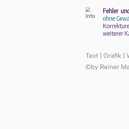
Fehler un
ohne Gewä
Kor­rek­tu­r
wei­te­rer K
Text | Grafik 
©by Reiner Mak