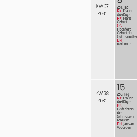
KW 37
251. Tag
RK:
Frau­en­
2031
drei­ßi­ger
RK:
Mariä
Geburt
OA:
Hochfest
Geburt der
Gottesmutte
EN:
Korbinian
15
KW 38
258. Tag
RK:
Frau­en­
2031
drei­ßi­ger
RK:
Gedächtnis
der
Schmerzen
Mariens
EN:
Jan van
Woerden