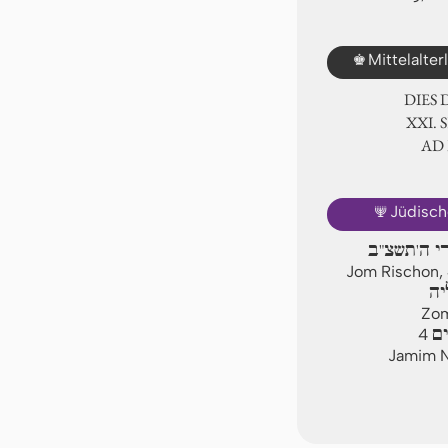
♚
Mittelalte
DIES
ⅩⅪ. 
AD
🕎
Jüdisch
רי ה'תשצ"ב
Jom Rischon, 
יה
Zom
ים
4
Jamim N