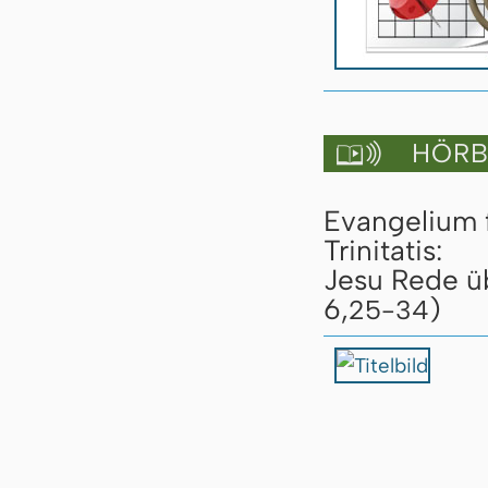
HÖRBU

Evangelium 
Trinitatis:
Jesu Rede üb
6,
)
25-34