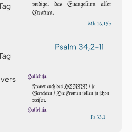
prediget das Euangelium aller
Tag
Cre­a­turn.
Mk 16,15b
Psalm 34,2-11
Tag
Halleluja.
avers
Frewet euch des HERRN / jr
Gerechten / Die Fromen ſollen jn ſchon
preiſen.
Halleluja.
Ps 33,1