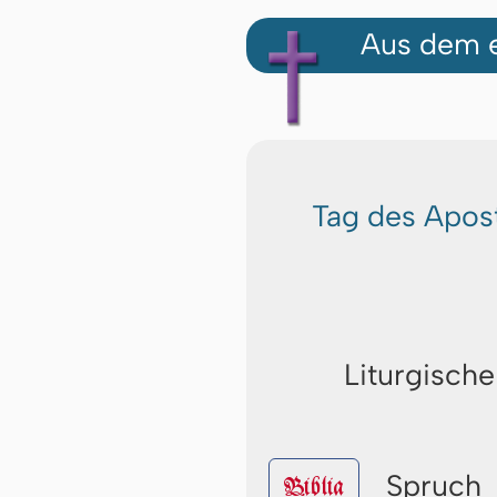
Aus dem e
Tag des Apost
Liturgische
Spruch
Biblia