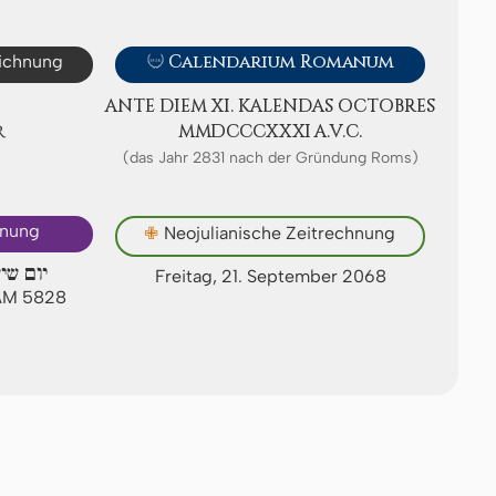
eichnung

Calendarium Romanum
ANTE DIEM XI. KA­LEN­DAS OC­TOB­RES
R
ⅯⅯⅮⅭⅭⅭⅩⅩⅪ A.V.C.
(das Jahr 2831 nach der Gründung Roms)
hnung
✙
Neojulianische Zeitrechnung
יום שי
Freitag, 21. September 2068
 AM 5828