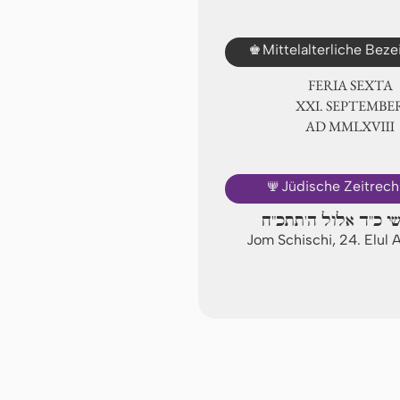
♚
Mittelalterliche Bez
FERIA SEXTA
ⅩⅪ. SEPTEMBE
AD ⅯⅯⅬⅩⅧ
🕎
Jüdische Zeitrec
שי כ"ד אלול ה'תתכ"ח
Jom Schischi, 24. Elul