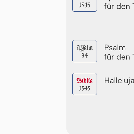
1545
für den 
Psalm
Pſalm
34
für den 
Halleluj
Biblia
1545