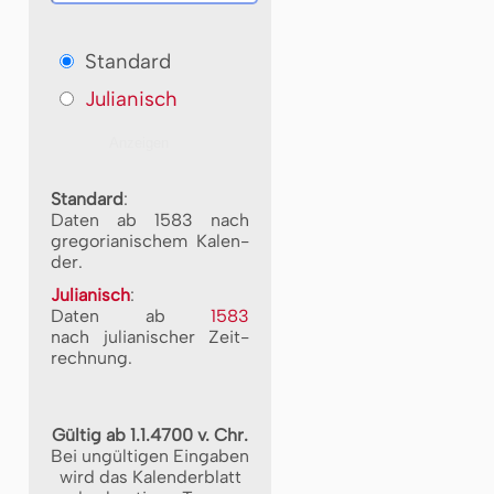
Standard
Julianisch
Standard
:
Daten ab 1583 nach
gre­go­ri­a­ni­schem Ka­len­
der.
Julianisch
:
Daten ab
1583
nach ju­li­a­ni­scher Zeit­
rech­nung.
Gültig ab 1.1.4700 v. Chr.
Bei ungültigen Eingaben
wird das Kalenderblatt