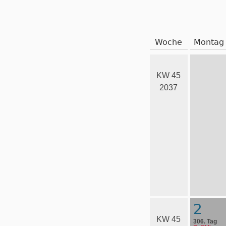
Woche
Montag
KW 45
2037
2
KW 45
306. Tag