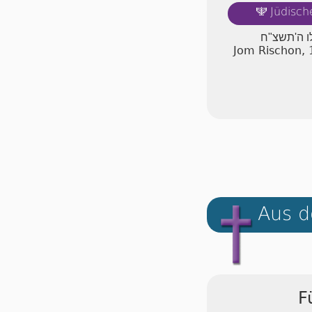
Jüdisch
🕎
לו ה'תשצ"ח
Jom Rischon, 
Aus d
F