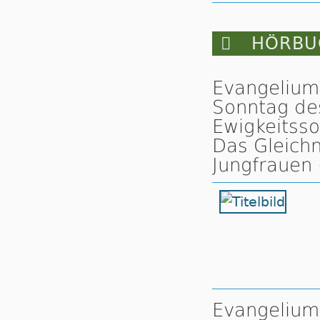

HÖRBUC
Evangelium
Sonntag des 
Ewig­keits­so
Das Gleichn
Jung­frauen
Evangelium 