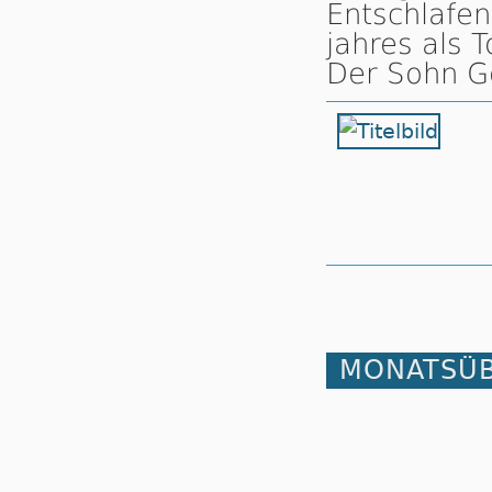
Ent­schla­fe
jah­res als T
Der Sohn Go
MONATSÜB