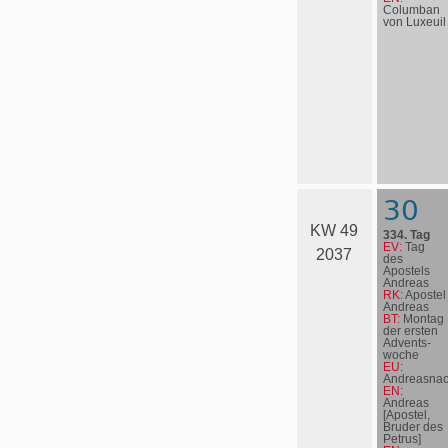
Columban
von Luxeuil
30
KW 49
334. Tag
EV:
Tag
2037
des
Apostels
Andreas
RK:
Apostel
Andreas
BT:
Montag
der ersten
Advents­
woche
EU:
Andreasnac
EN:
Andreas
[Apostel,
Bruder des
Petrus]