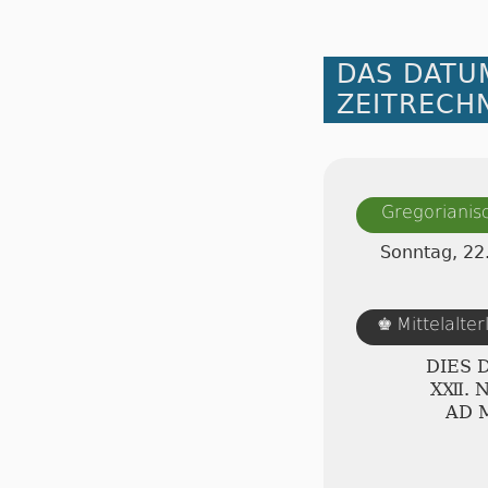
DAS DATU
ZEITRECH
Gregorianis
Sonntag, 2
Mittelalte
♚
DIES 
ⅩⅫ. 
AD 