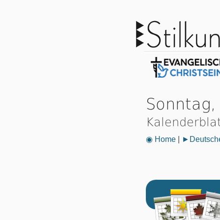
Sonntag,
Kalenderbla
◉ Home
|
►Deutsche