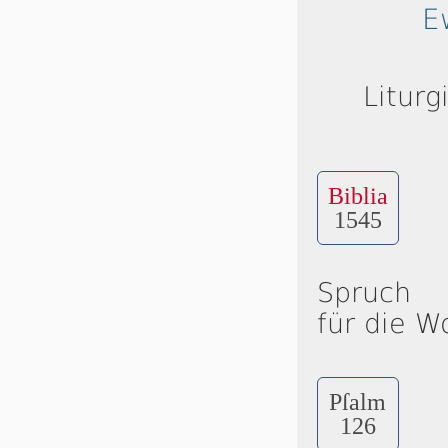
E
Liturg
Biblia
1545
Spruch
für die W
Pſalm
126