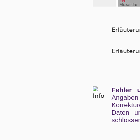
EN:
Alexandre
Roussel
Erläuter
Er­läu­te­
Fehler 
Angaben
Kor­rek­tu
Da­ten un
schlos­se