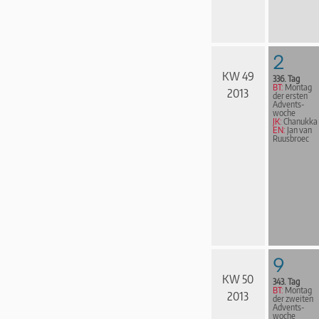
2
KW 49
336. Tag
BT:
Montag
2013
der ersten
Advents­
woche
JK:
Chanukka
EN:
Jan van
Ruusbroec
9
KW 50
343. Tag
BT:
Montag
2013
der zweiten
Advents­
woche