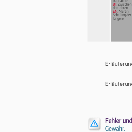
Raunächte
BT:
Zwischen
den Jahren
EN:
Martin
Schalling der
Jüngere
Erläuteru
Er­läu­te­r
Fehler und
Gewähr.