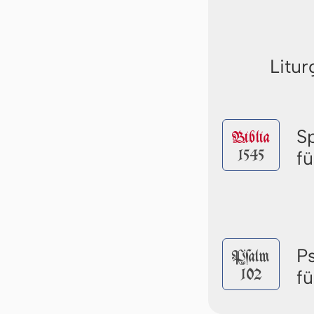
Litur
S
Biblia
1545
f
P
Pſalm
102
f