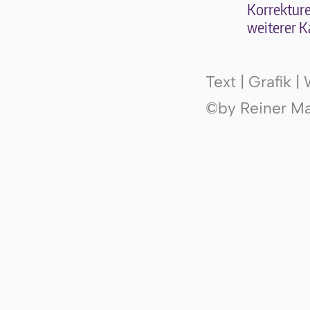
Kor­rek­tu­r
wei­te­rer K
Text | Grafik 
©by Reiner Mak