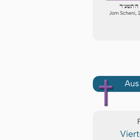
 ה'תשע"ד
Jom Scheni, 
Aus
Vier