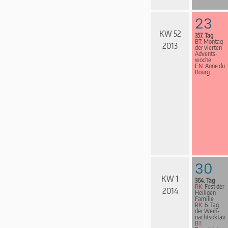
23
KW 52
357. Tag
BT:
Montag
2013
der vierten
Advents­
woche
EN:
Anne du
Bourg
30
KW 1
364. Tag
RK:
Fest der
2014
Heiligen
Familie
RK:
6. Tag
der Weih­
nachts­ok­tav
BT: