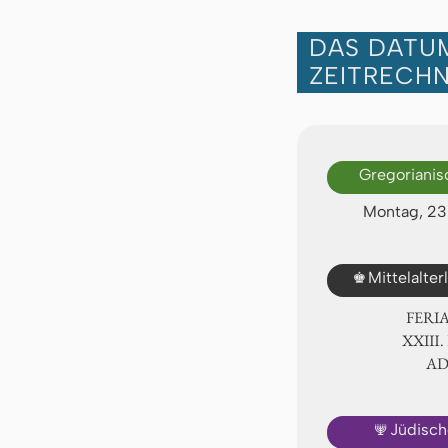
DAS DATUM
ZEITRECH
Gregorianis
Montag, 23
♚
Mittelalte
FERI
ⅩⅩⅢ.
A
🕎
Jüdisch