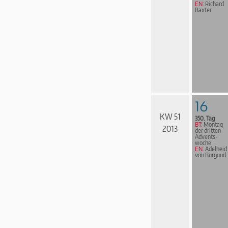
EN:
Richard
Baxter
16
KW 51
350. Tag
BT:
Montag
2013
der dritten
Advents­
woche
EN:
Adelheid
von Burgund