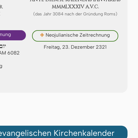
R
ⅯⅯⅯⅬⅩⅩⅩⅠⅤ A.V.C.
Ⅺ
(das Jahr 3084 nach der Gründung Roms)
hnung
✙
Neojulianische Zeitrechnung
יום
Freitag, 23. Dezember 2321
 AM 6082
ag
vangelischen Kirchenkalender