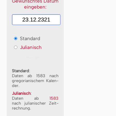
Gewünschtes Datum
eingeben:
Standard
Julianisch
Standard
:
Daten ab 1583 nach
gre­go­ri­a­ni­schem Ka­len­
der.
Julianisch
:
Daten ab
1583
nach ju­li­a­ni­scher Zeit­
rech­nung.