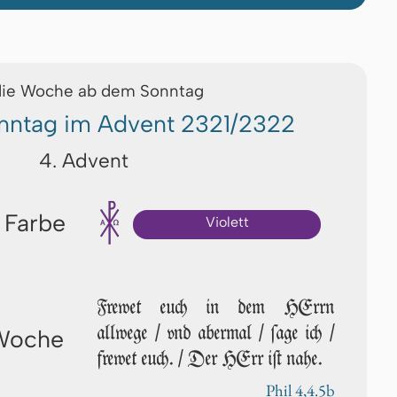
die Woche ab dem Sonntag
onntag im Advent 2321/2322
4. Advent
 Farbe
Violett
Frewet euch in dem HErrn
allwege / vnd abermal / ſa­ge ich /
 Woche
frewet euch. / Der HErr iſt nahe.
Phil 4,4.5b