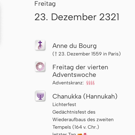
Freitag
23. Dezember 2321
Anne du Bourg
(† 23. Dezember 1559 in Paris)
Freitag der vierten
Advents­woche
Adventskranz:
🕯🕯🕯🕯
Chanukka (Hannukah)
Lichterfest
Gedächtnisfest des
Wiederaufbaus des zweiten
Tempels (164 v. Chr.)
letzter Tag
↦
🌇