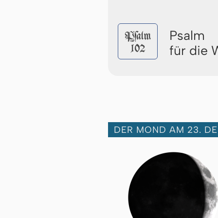
Psalm
Pſalm
102
für die
DER MOND AM 23. DE