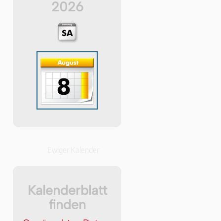
2026
Ewiger Kalender
Kalenderblatt
finden