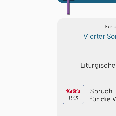
Für 
Vierter S
Liturgische
Spruch
Biblia
1545
für die