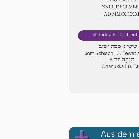
ⅩⅩⅢ. DECEMBE
AD ⅯⅯⅭⅭⅭⅩ
🕎
Jüdische Zeitrec
 שישי ג' טבת ו'פ"ב
Jom Schischi, 3. Tewet
חֲנֻכָּה יום
8
Chanukka | 8. T
Aus dem e