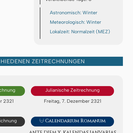
Astronomisch: Winter
Meteorologisch: Winter
Lokalzeit: Normalzeit (MEZ)
CHIEDENEN ZEITRECHNUNGEN
echnung
Julianische Zeitrechnung
r 2321
Freitag, 7. Dezember 2321
eichnung

Calendarium Romanum
ANTE DIEM X. KA­LEN­DAS IA­NV­A­RI­AS