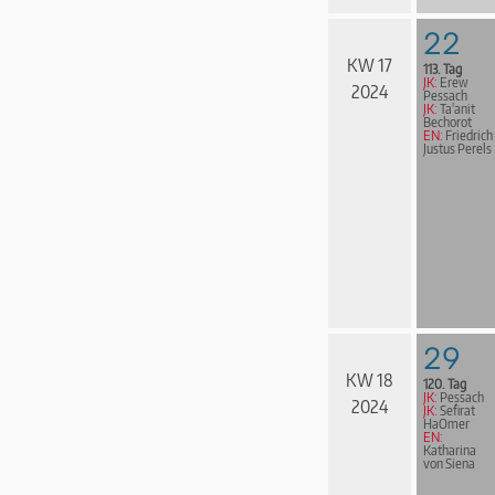
22
KW 17
113. Tag
JK:
Erew
2024
Pessach
JK:
Ta'anit
Bechorot
EN:
Friedrich
Justus Perels
29
KW 18
120. Tag
JK:
Pessach
2024
JK:
Sefirat
HaOmer
EN:
Katharina
von Siena