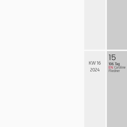
15
KW 16
106. Tag
EN:
Caroline
2024
Fliedner