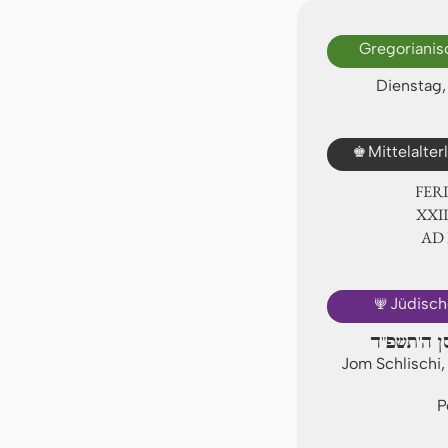
Gregorianis
Dienstag,
♚
Mittelalte
FER
ⅩⅩⅢ
AD
🕎
Jüdisch
סן ה'תשפ"ד
Jom Schlischi,
P