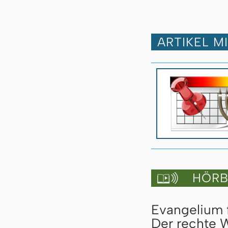
ARTIKEL M
HÖRBU

Evangelium 
Der rechte W