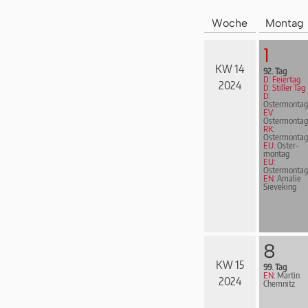
Woche
Montag
1
KW 14
92. Tag
D: Feiertag
2024
D: Stiller Tag
D:
Ostermontag
EV:
Ostermontag
RK:
Ostermontag
EU:
Oster­
mon­tag
EU:
Ostermontag
EN:
Amalie
Sieveking
8
KW 15
99. Tag
EN:
Martin
2024
Chemnitz