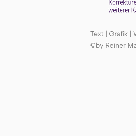
Kor­rek­tu­r
wei­te­rer K
Text | Grafik 
©by Reiner Mak