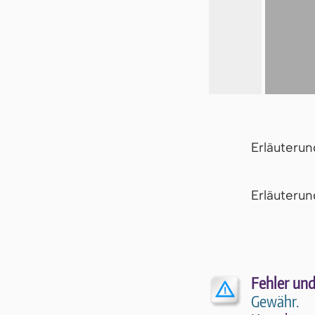
Erläuteru
Er­läu­te­r
Fehler und
Gewähr.