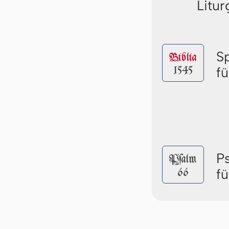
Litur
S
Biblia
1545
f
P
Pſalm
66
f