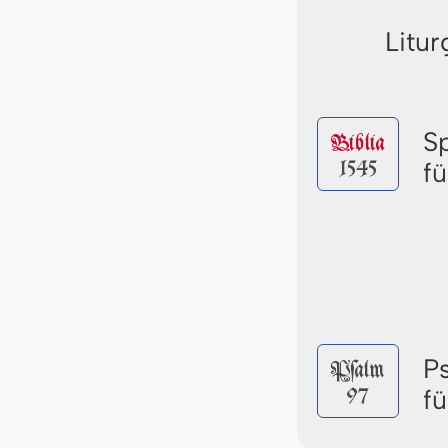
Litur
S
Biblia
1545
f
P
Pſalm
97
f