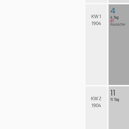
4
KW 1
4. Tag
BT:
1904
Raunächte
11
KW 2
11. Tag
1904