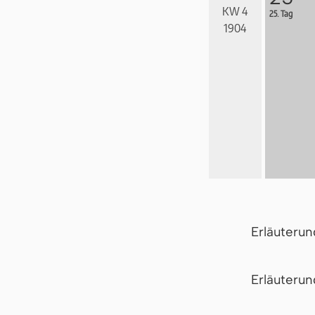
KW 4
25. Tag
1904
Erläuteru
Er­läu­te­r