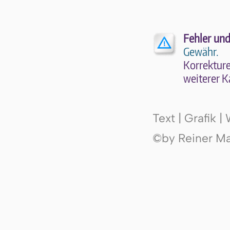
Fehler und
Gewähr.
Kor­rek­tu­r
wei­te­rer K
Text | Grafik 
©by Reiner Mak