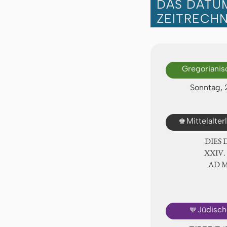
DAS DATUM
ZEITRECH
Gregorianis
Sonntag, 
♚
Mittelalte
DIES
ⅩⅩⅣ.
AD 
🕎
Jüdisch