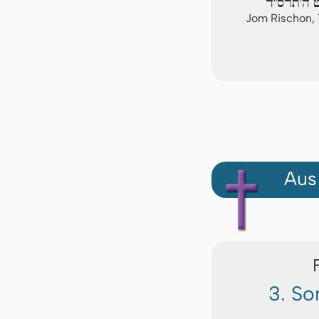
ט ה'תרס"ד
Jom Rischon,
Aus
3. So