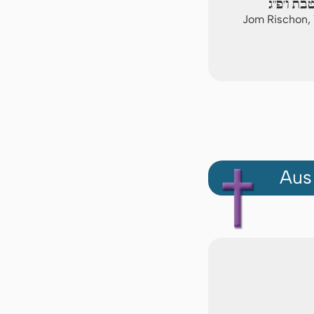
בת ו'פ"ג
Jom Rischon,
Aus