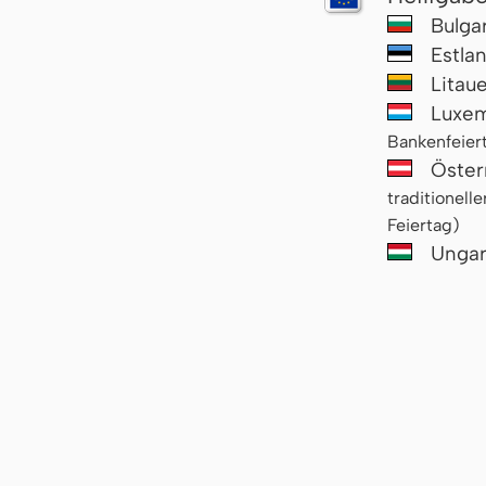
Bulga
Estla
Litau
Luxe
Bankenfeier
Öster
traditionelle
Feiertag)
Unga