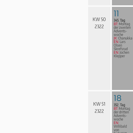
11
KW 50
345. Tag
BT:
Montag
2322
der zweiten
Advents­
woche
JK:
Chanukka
EN:
Lars
Olsen
Skrefsrud
EN:
Jochen
Klepper
18
KW 51
352. Tag
BT:
Montag
2322
der dritten
Advents­
woche
EN:
Willibald
von