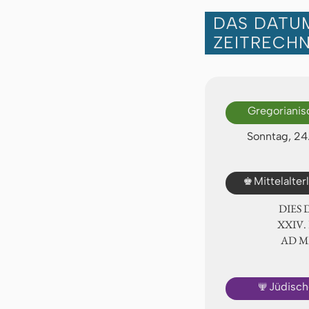
DAS DATUM
ZEITRECH
Gregorianis
Sonntag, 2
♚
Mittelalte
DIES
ⅩⅩⅣ.
AD 
🕎
Jüdisch