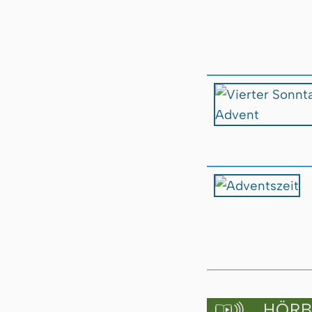
HÖRBU
