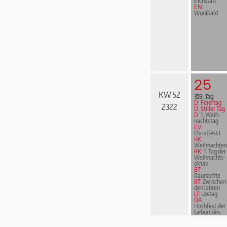
Eichstätt
EN:
Wunibald
25
KW 52
359. Tag
D: Feiertag
2322
D: Stiller Tag
D:
1. Weih­
nachts­tag
EV:
Christfest I
RK:
Weihnachten
RK:
1. Tag der
Weih­nachts­
ok­tav
BT:
Raunächte
BT:
Zwischen
den Jahren
LT:
Lostag
OA:
Hochfest der
Geburt des
Herrn