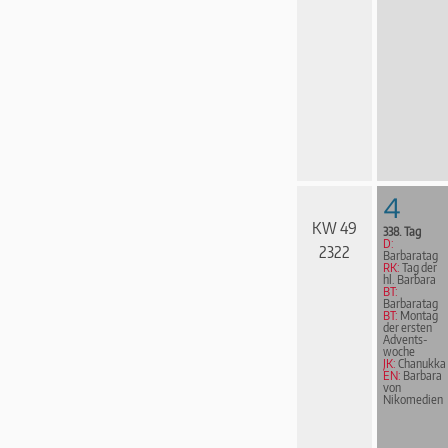
4
KW 49
338. Tag
D:
2322
Barbaratag
RK:
Tag der
hl. Barbara
BT:
Barbaratag
BT:
Montag
der ersten
Advents­
woche
JK:
Chanukka
EN:
Barbara
von
Nikomedien