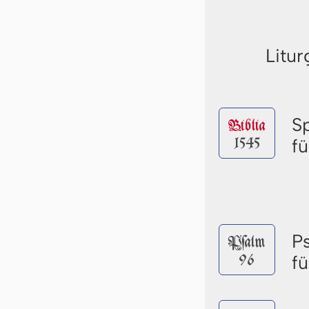
Litur
S
Biblia
1545
fü
P
Pſalm
96
fü