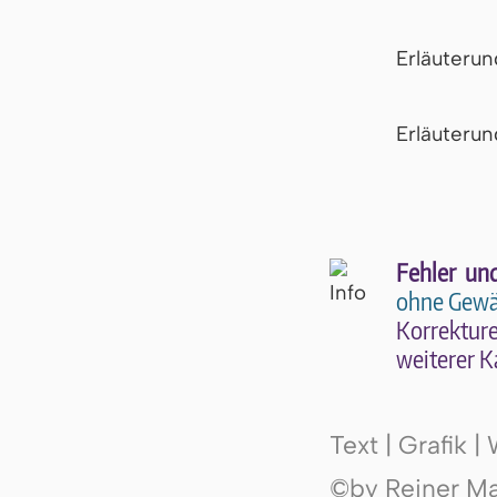
Erläuteru
Er­läu­te­r
Fehler un
ohne Gewä
Kor­rek­tu­r
wei­te­rer K
Text | Grafik 
©by Reiner Mak