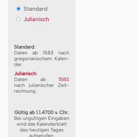
Standard
Julianisch
Standard
:
Daten ab 1583 nach
gre­go­ri­a­ni­schem Ka­len­
der.
Julianisch
:
Daten ab
1583
nach ju­li­a­ni­scher Zeit­
rech­nung.
Gültig ab 1.1.4700 v. Chr.
Bei ungültigen Eingaben
wird das Kalenderblatt
des heutigen Tages
aufgerufen.