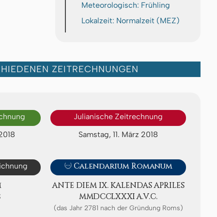
Meteorologisch: Frühling
Lokalzeit: Normalzeit (MEZ)
CHIEDENEN ZEITRECHNUNGEN
echnung
Julianische Zeitrechnung
2018
Samstag, 11. März 2018
eichnung

Calendarium Romanum
M
ANTE DIEM IX. KA­LEN­DAS APRI­LES
S
ⅯⅯⅮⅭⅭⅬⅩⅩⅪ A.V.C.
(das Jahr 2781 nach der Gründung Roms)