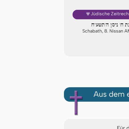
🕎
Jüdische Zeitrec
 ח' ניסן ה'תשע"ח
Schabath, 8. Nissan 
Aus dem e
Für 