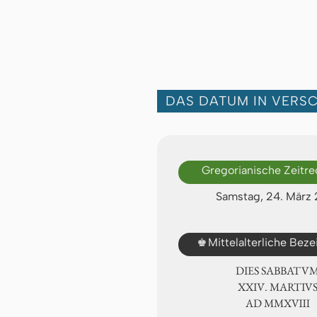
DAS DATUM IN VERS
Gregorianische Zeitr
Samstag, 24. März 
♚
Mittelalterliche Bez
DIES SABBATU
ⅩⅩⅣ. MARTIV
AD ⅯⅯⅩⅧ