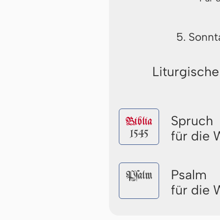
5. Sonnt
Liturgische
Spruch
Biblia
1545
für die
Psalm
Pſalm
für die