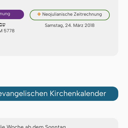
hnung
✙
Neojulianische Zeitrechnung
שבת
Samstag, 24. März 2018
AM 5778
vangelischen Kirchenkalender
die Woche ab dem Sonntag