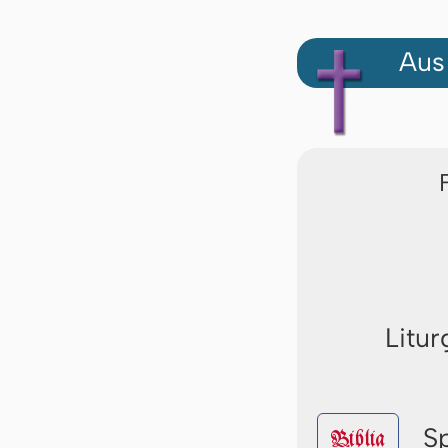
Aus
Litur
S
Biblia