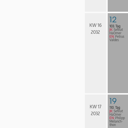
12
KW 16
103. Tag
JK:
Sefirat
2032
HaOmer
EN:
Petrus
Valdes
19
KW 17
110. Tag
JK:
Sefirat
2032
HaOmer
EN:
Philipp
Melanch­
thon