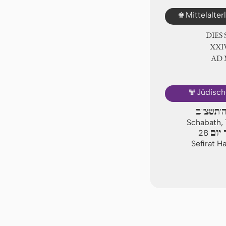
♚
Mittelalte
DIES
ⅩⅩⅣ
AD
🕎
Jüdisch
ה'תשצ"ב
Schabath, 
יום
28
Sefirat H