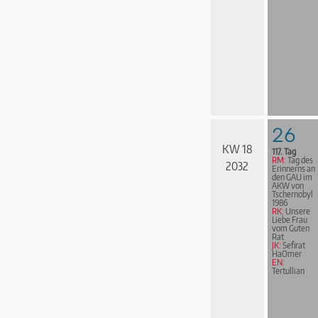
26
KW 18
117. Tag
RM:
Tag des
2032
Erinnerns an
den GAU im
AKW von
Tschernobyl
1986
RK:
Unsere
Liebe Frau
vom Guten
Rat
JK:
Sefirat
HaOmer
EN:
Tertullian