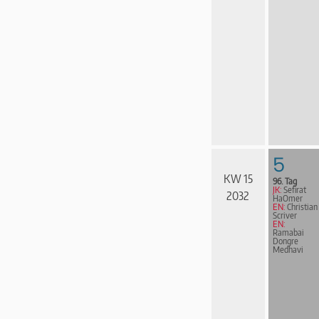
5
KW 15
96. Tag
JK:
Sefirat
2032
HaOmer
EN:
Christian
Scriver
EN:
Ramabai
Dongre
Medhavi