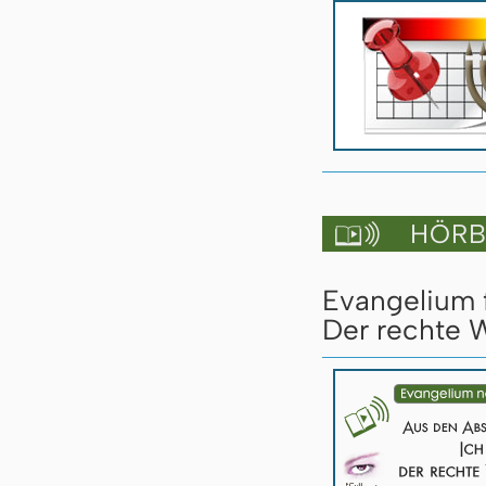
HÖRBU

Evangelium 
Der rechte W