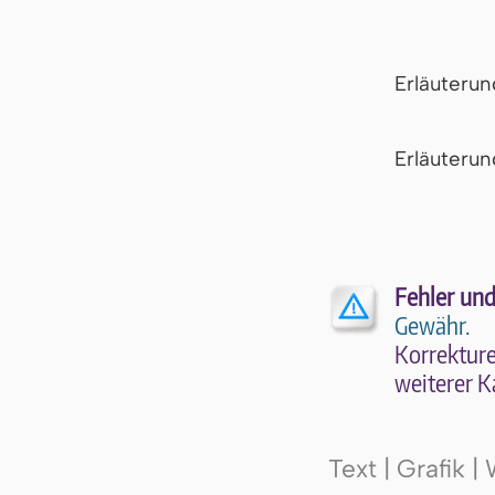
Erläuteru
Er­läu­te­r
Fehler und
Gewähr.
Kor­rek­tu­r
wei­te­rer K
Text | Grafik 