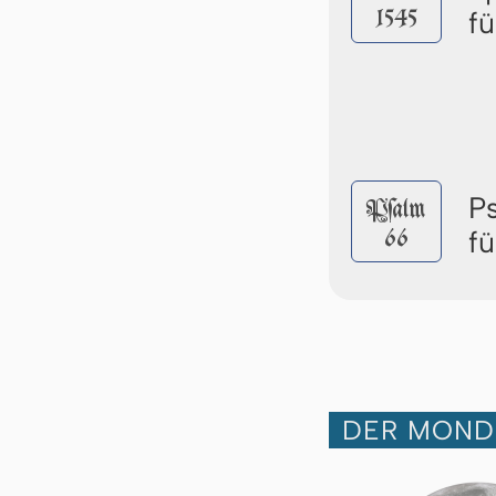
1545
f
P
Pſalm
66
f
DER MOND 