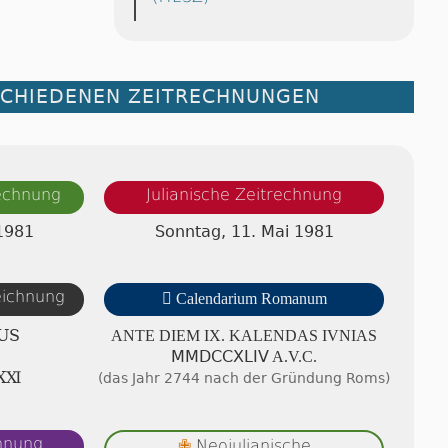
SCHIEDENEN ZEITRECHNUNGEN
rechnung
Julianische Zeitrechnung
1981
Sonntag, 11. Mai 1981
zeichnung

Calendarium Romanum
US
ANTE DIEM IX. KA­LEN­DAS IVNIAS
ⅯⅯⅮⅭⅭⅩⅬⅠⅤ A.V.C.
ⅩⅪ
(das Jahr 2744 nach der Gründung Roms)
chnung
Neojulianische
✙