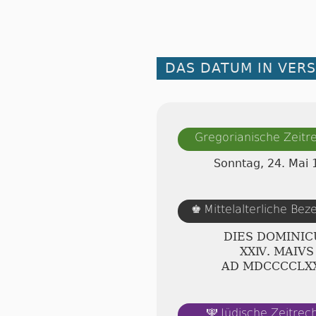
DAS DATUM IN VER
Gregorianische Zeit
Sonntag, 24. Mai 
Mittelalterliche Be
♚
DIES DOMINIC
ⅩⅩⅣ. MAIVS
AD ⅯⅮⅭⅭⅭⅭⅬⅩ
Jüdische Zeitre
🕎