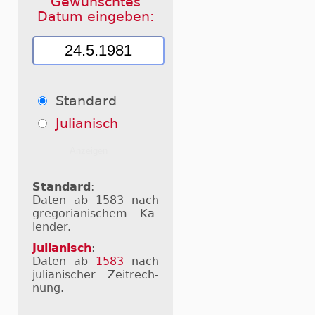
Gewünschtes
Datum eingeben:
Standard
Julianisch
Standard
:
Daten ab 1583 nach
gre­go­ri­a­ni­schem Ka­
len­der.
Julianisch
:
Daten ab
1583
nach
ju­li­a­ni­scher Zeit­rech­
nung.