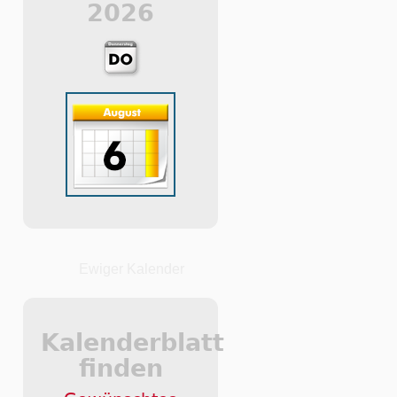
2026
Ewiger Kalender
Kalenderblatt
finden