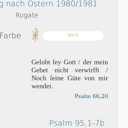
g nach Ostern 1980/1981
Rogate
 Farbe
Weiß
Gelobt ſey Gott / der mein
Gebet nicht verwirfft /
Noch ſei­ne Güte von mir
wendet.
Psalm 66,20
Psalm 95,1-7b