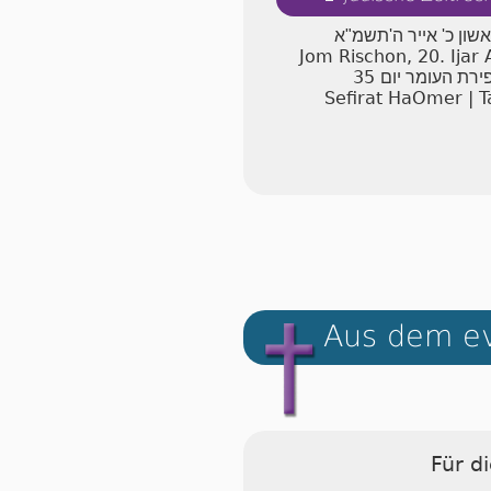
אשון כ' אייר ה'תשמ"א
Jom Rischon, 20. Ijar
35
ירת העומר יום
Sefirat HaOmer | T
Aus dem ev
Für d