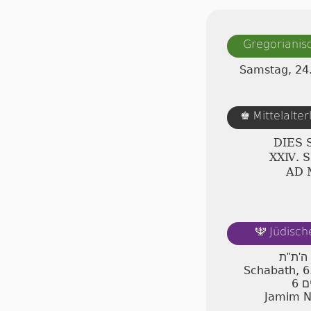
Gregorianis
Samstag, 24
Mittelalte
♚
DIES
ⅩⅩⅣ. 
AD
Jüdisch
🕎
 ה'ת"ת
Schabath, 6
6
ם
Jamim N