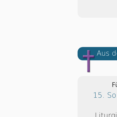
Aus d
F
15. So
Liturg