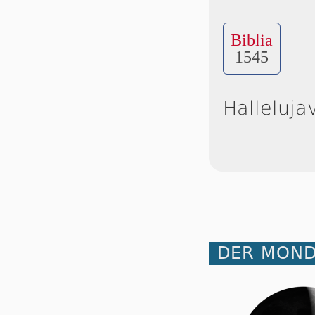
Biblia
1545
Halleluja
DER MOND