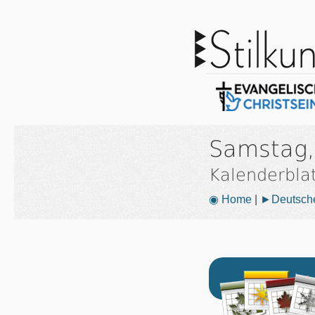
Samstag,
Kalenderbla
◉ Home
|
►Deutsche