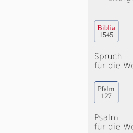
Biblia
1545
Spruch
für die W
Pſalm
127
Psalm
für die W