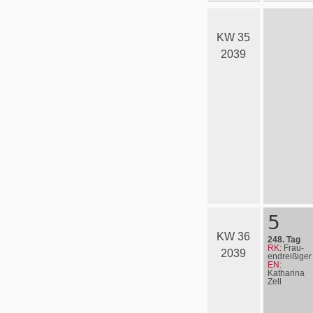
KW 35
2039
5
KW 36
248. Tag
RK:
Frau­
2039
en­drei­ßi­ger
EN:
Katharina
Zell