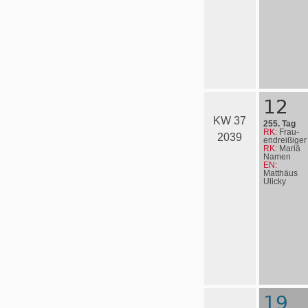
12
KW 37
255. Tag
RK:
Frau­
2039
en­drei­ßi­ger
RK:
Mariä
Namen
EN:
Matthäus
Ulicky
19