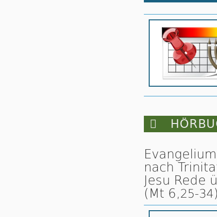

HÖRBUC
Evangelium
nach Trinita
Jesu Rede ü
(Mt 6,
25-34