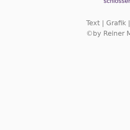
schlos­se
Text | Grafik
©by Reiner M