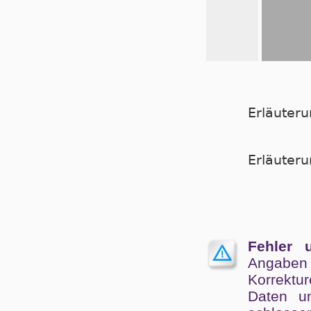
Erläuter
Er­läu­te­
Fehler 
Angaben
Kor­rek­tu
Da­ten un