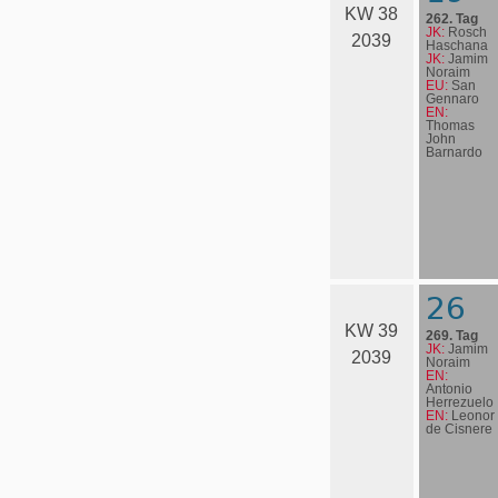
KW 38
262. Tag
JK:
Rosch
2039
Haschana
JK:
Jamim
Noraim
EU:
San
Gennaro
EN:
Thomas
John
Barnardo
26
KW 39
269. Tag
JK:
Jamim
2039
Noraim
EN:
Antonio
Herrezuelo
EN:
Leonor
de Cisnere