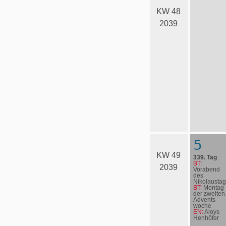
KW 48
2039
5
KW 49
339. Tag
BT:
2039
Vorabend
des
Nikolaustag
BT:
Montag
der zweiten
Advents­
woche
EN:
Aloys
Henhöfer