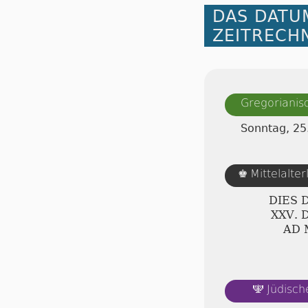
DAS DATU
ZEITRECH
Gregorianis
Sonntag, 2
Mittelalte
♚
DIES 
ⅩⅩⅤ.
AD
Jüdisch
🕎