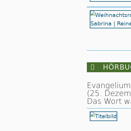

HÖRBUC
Evangelium 
(25. Dezem
Das Wort wa