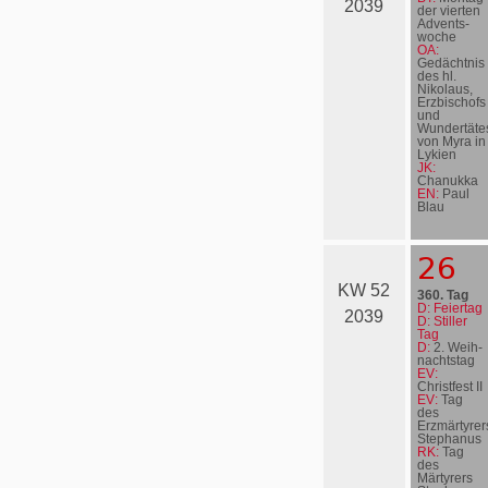
2039
der vierten
Advents­
woche
OA:
Gedächtnis
des hl.
Nikolaus,
Erzbischofs
und
Wundertäte
von Myra in
Lykien
JK:
Chanukka
EN:
Paul
Blau
26
KW 52
360. Tag
D: Feiertag
2039
D: Stiller
Tag
D:
2. Weih­
nachts­tag
EV:
Christfest II
EV:
Tag
des
Erzmärtyrer
Stephanus
RK:
Tag
des
Märtyrers