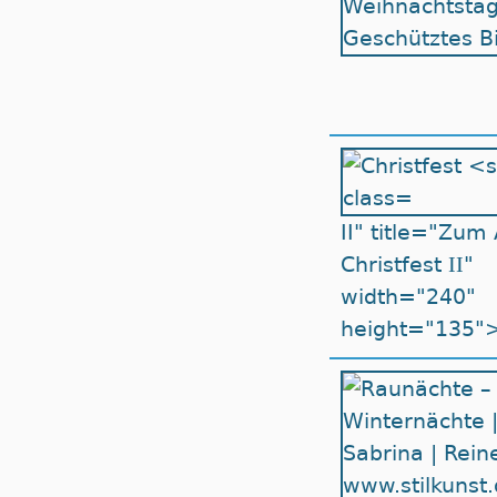
II" title="Zum 
II
Christfest
"
width="240"
height="135"