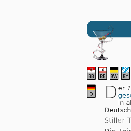
D
er
1
ges
in 
Deutsch
Stiller 