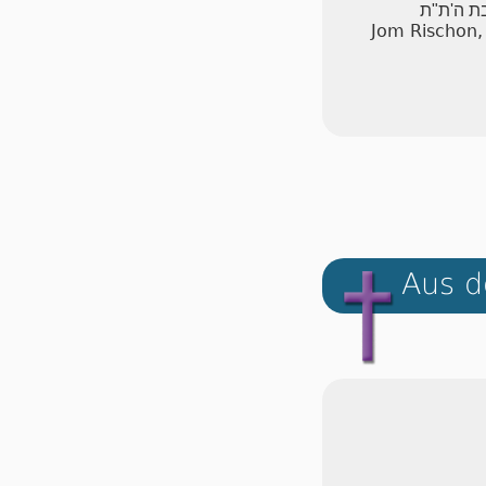
בת ה'ת"ת
Jom Rischon,
Aus d