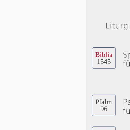
Liturg
S
Biblia
1545
f
P
Pſalm
96
f