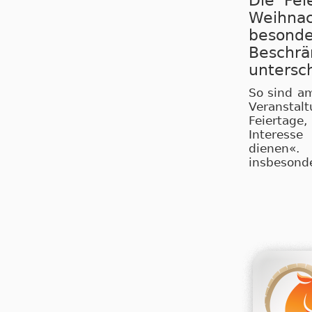
Die Fei
Weihna
beson
Beschrä
untersch
So sind 
Veranstal
Feiertage
Interesse
dienen«.
insbesonde