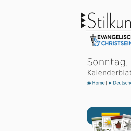
Sonntag,
Kalenderbla
◉ Home
|
►Deutsche