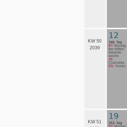
12
KW 50
346. Tag
BT:
Montag
2039
der dritten
Advents­
woche
JK:
Chanukka
EN:
Vizelin
19
KW 51
353. Tag
BT:
Montag