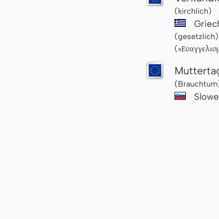
(kirchlich)
Griec
(gesetzlich)
Ευαγγελισμ
(»
Mutterta
(Brauchtum
Slowe