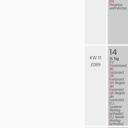
EN:
Perpetua
und Felicitas
14
KW 11
73. Tag
EV:
2089
Passionszeit
RK:
Fastenzeit
ÖK:
Fastenzeit
OA:
Beginn
der
Fastenzeit
OA:
Beginn
der
Fastenzeit
EU:
Sauberer
Montag
(orthodox)
EU:
Reiner
Montag
(orthodox)
EN: