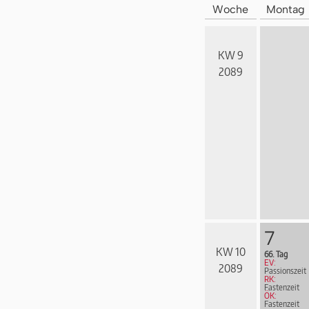
Woche
Montag
KW 9
2089
7
KW 10
66. Tag
EV:
2089
Passionszeit
RK:
Fastenzeit
ÖK:
Fastenzeit