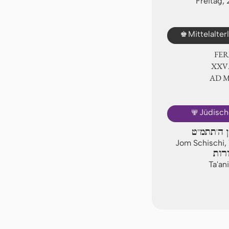
Freitag,
♚
Mittelalte
FER
ⅩⅩⅤ
AD 
🕎
Jüdisch
ן ה'תתמ"ט
Jom Schischi,
רות
Ta'an