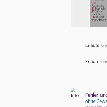
ÖK:
Fastenzeit
JK:
Pessach
JK:
Sefirat
HaOmer
EN:
Rupert
von Salzburg
Erläuteru
Er­läu­te­r
Fehler un
ohne Gewä