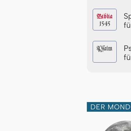
S
Biblia
1545
f
P
Pſalm
f
DER MOND 