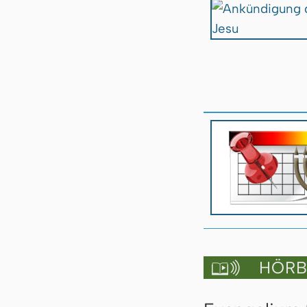
HÖRBU
