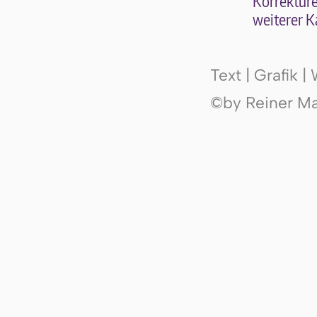
Kor­rek­tu­r
wei­te­rer K
Text | Grafik 
©by Reiner Mak