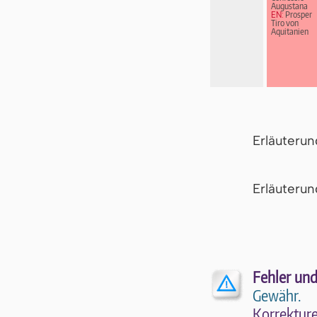
Augustana
EN:
Prosper
Tiro von
Aquitanien
Erläuteru
Er­läu­te­r
Fehler und
Gewähr.
Kor­rek­tu­r