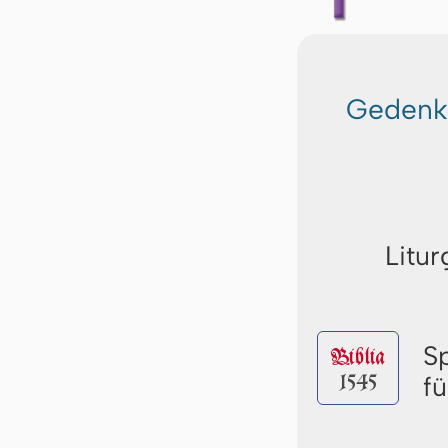
Gedenkt
Litur
S
Biblia
1545
fü