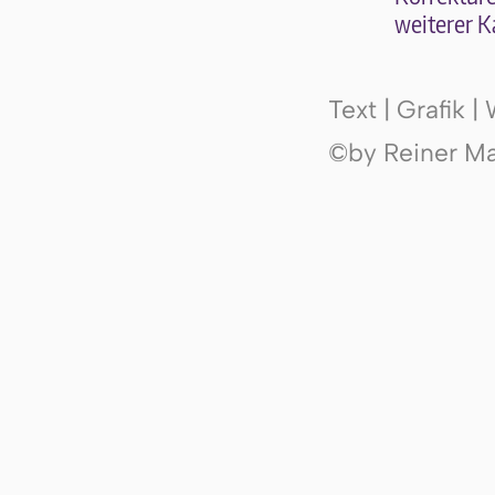
wei­te­rer K
Text | Grafik 
©by Reiner Mak