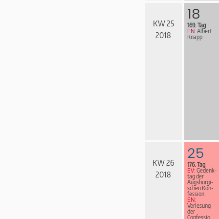
18
KW 25
169. Tag
EN:
Albert
2018
Knapp
25
KW 26
176. Tag
EV:
Ge­denk­
2018
tag der
Augs­bur­gi­
schen Kon­
fes­sion
EN:
Verlesung
der
Confessio