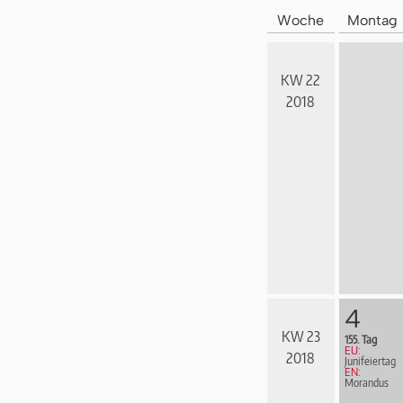
Woche
Montag
KW 22
2018
4
KW 23
155. Tag
EU:
2018
Junifeiertag
EN:
Morandus