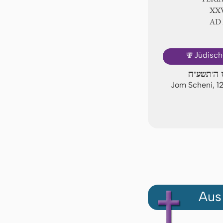
ⅩⅩⅤ
AD
🕎
Jüdisch
ז ה'תשע"ח
Jom Scheni, 
Aus