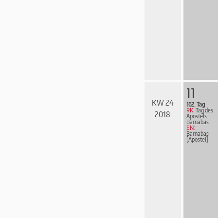
11
KW 24
162. Tag
RK:
Tag des
2018
Apostels
Barnabas
EN:
Barnabas
[Apostel]