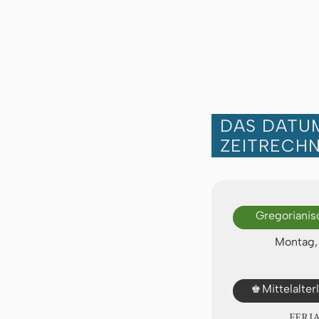
DAS DATUM
ZEITRECH
Gregorianis
Montag, 
♚
Mittelalte
FERI