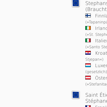
Stephan
(Brauch
Finn
(»Tapaninp
Irlan
(»St. Step
Itali
(»Santo St
Kroa
Stjepan«)
Luxe
(gesetzlich)
Öster
(»Stefanita
Saint Ét
Stéphan