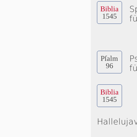
S
Biblia
1545
f
P
Pſalm
96
f
Biblia
1545
Halleluja