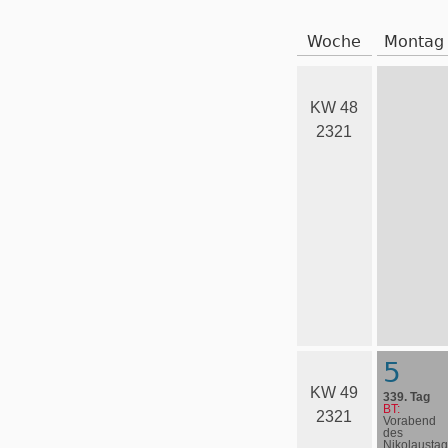
Woche
Montag
KW 48
2321
5
KW 49
339. Tag
BT:
2321
Vorabend
des
Nikolaustag