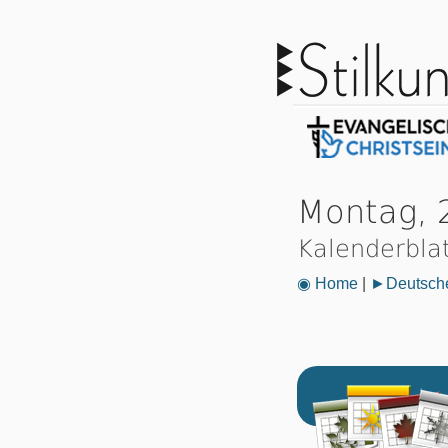
Montag, 
Kalenderbla
◉ Home
|
►Deutsche