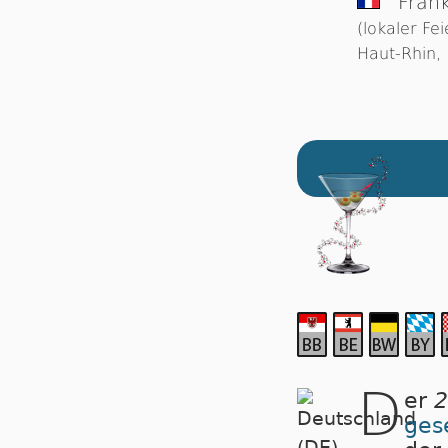
Frank
(lokaler Fe
Haut-Rhin, 
D
er
2
ges