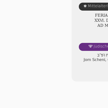
Mittelalte
♚
FERI
ⅩⅩⅥ.
AD 
Jüdisch
🕎
ת ו'פ"ב
Jom Scheni,