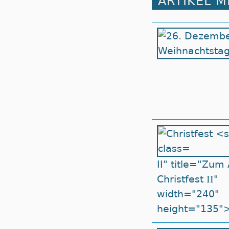
ARTIKEL 
II" title="Zum 
II
Christfest
"
width="240"
height="135"