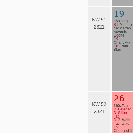
19
KW 51
353. Tag
BT:
Montag
2321
der vierten
Advents­
woche
JK:
Chanukka
EN:
Paul
Blau
26
KW 52
360. Tag
D: Feiertag
2321
D: Stiller
Tag
D:
2. Weih­
nachts­tag
EV:
Christfest II