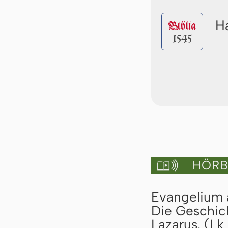
Ha
Biblia
1545
HÖRBU

Evangelium a
Die Geschic
Lazarus. (Lk 