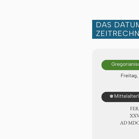
DAS DATUM
ZEITRECH
Gregorianis
Freitag,
♚
Mittelalte
FER
ⅩⅩⅥ
AD ⅯⅮ