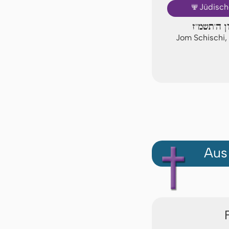
🕎
Jüdisch
ן ה'תשמ"ז
Jom Schischi,
Aus