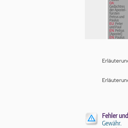
OA:
Gedächtnis
der Apostel­
fürs­ten
Petrus und
Paulus
EU:
Peter
und Paul
EN:
Petrus
[Apostel]
EN:
Paulus
von Tarsus
Erläuteru
Er­läu­te­r
Fehler und
Gewähr.