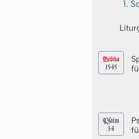
1. S
Litur
S
Biblia
1545
f
P
Pſalm
34
f