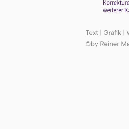
Kor­rek­tu­r
wei­te­rer K
Text | Grafik 
©by Reiner Mak