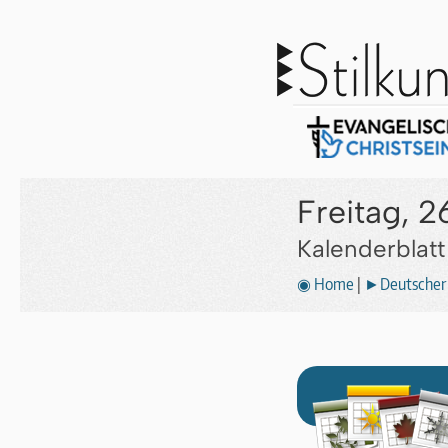
Freitag, 2
Kalenderblat
◉ Home
|
►Deutscher 