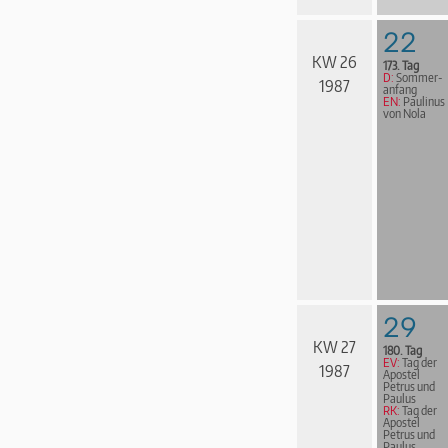
22
KW 26
173. Tag
D:
Som­mer­
1987
an­fang
EN:
Paulinus
von Nola
29
KW 27
180. Tag
EV:
Tag der
1987
Apostel
Petrus und
Paulus
RK:
Tag der
Apostel
Petrus und
Paulus