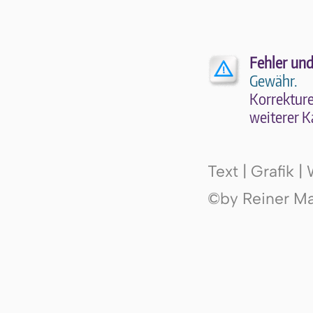
Fehler und
Gewähr.
Kor­rek­tu­r
wei­te­rer K
Text | Grafik 
©by Reiner Mak