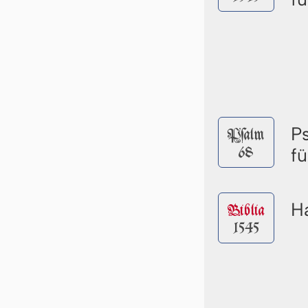
P
Pſalm
68
f
Ha
Biblia
1545