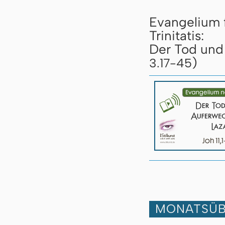
Evangelium 
Trinitatis:
Der Tod und 
)
3.17-45
MONATSÜB