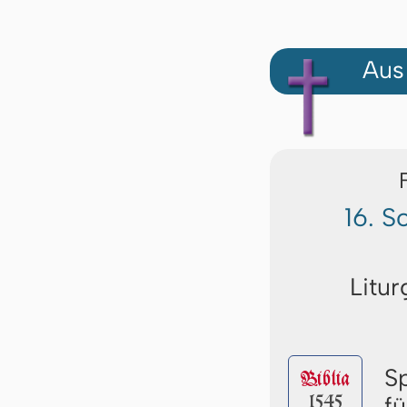
Aus
16. S
Litur
S
Biblia
1545
f