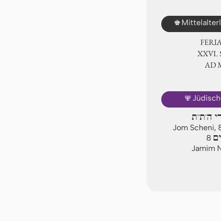
♚
Mittelalte
FERI
ⅩⅩⅥ. 
AD
🕎
Jüdisch
רי ה'ת"ת
Jom Scheni, 
ים
8
Jamim N