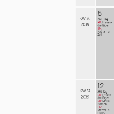
5
KW 36
248. Tag
RK:
Frau­en­
2039
drei­ßi­ger
EN:
Katharina
Zell
12
KW 37
255. Tag
RK:
Frau­en­
2039
drei­ßi­ger
RK:
Mariä
Namen
EN:
Matthäus
Ulicky