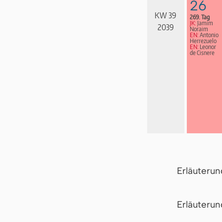
26
KW 39
269. Tag
JK:
Jamim
2039
Noraim
EN:
Antonio
Herrezuelo
EN:
Leonor
de Cisnere
Erläuteru
Er­läu­te­r