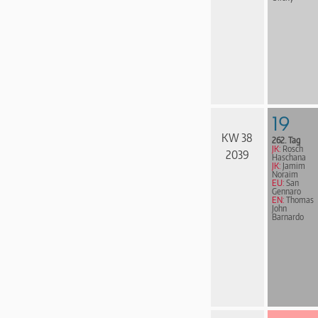
19
KW 38
262. Tag
JK:
Rosch
2039
Haschana
JK:
Jamim
Noraim
EU:
San
Gennaro
EN:
Thomas
John
Barnardo