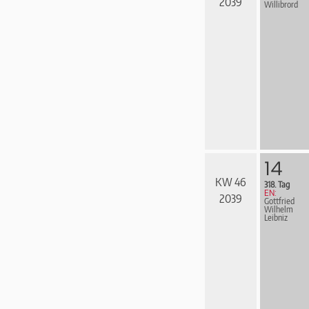
2039
Willibrord
14
KW 46
318. Tag
EN:
2039
Gottfried
Wilhelm
Leibniz