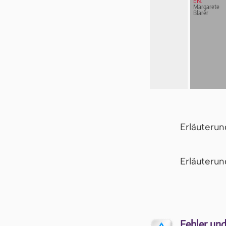
EN:
Margarete
Blarer
Erläuteru
Er­läu­te­r
Fehler und