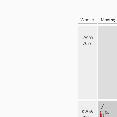
Woche
Montag
KW 44
2039
7
KW 45
311. Tag
EN: