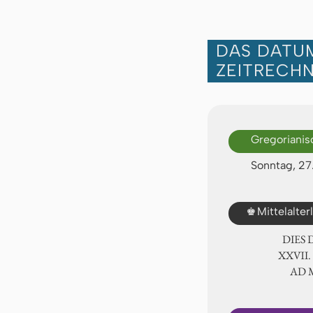
DAS DATUM
ZEITRECH
Gregorianis
Sonntag, 2
♚
Mittelalte
DIES
ⅩⅩⅦ.
AD