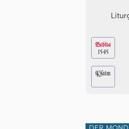
Litur
Biblia
1545
Pſalm
DER MOND