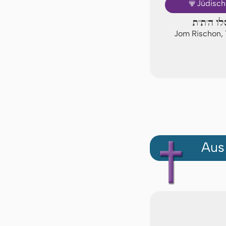
🕎
Jüdisch
לו ה'ת"ת
Jom Rischon, 
Aus