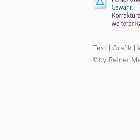
Gewähr.
Kor­rek­tu­r
wei­te­rer K
Text | Grafik 
©by Reiner Mak