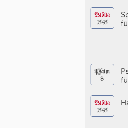
S
Biblia
1545
fü
P
Pſalm
8
fü
Ha
Biblia
1545