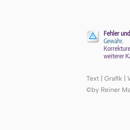
EU:
Saint
Étienne
(Saint
Stéphane)
EN:
Erzmärtyrer
Stephanus
Fehler und
Gewähr.
Kor­rek­tu­r
wei­te­rer K
Text | Grafik 
©by Reiner Mak