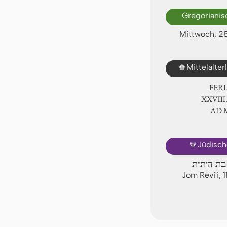
Gregorianis
Mittwoch, 2
♚
Mittelalte
FER
ⅩⅩⅧ.
AD
🕎
Jüdisch
טבת ה'ת"ת
Jom Revi'i, 