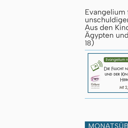
Evangelium f
unschuldige
Aus den Kind
Ägypten und
)
18
MONATSÜB