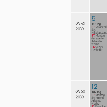
5
KW 49
339. Tag
BT:
Vorabend
2039
des
Nikolaustags
BT:
Montag
der zweiten
Advents­
woche
EN:
Aloys
Henhöfer
12
KW 50
346. Tag
BT:
Montag
2039
der dritten
Advents­
woche
JK:
Chanukka