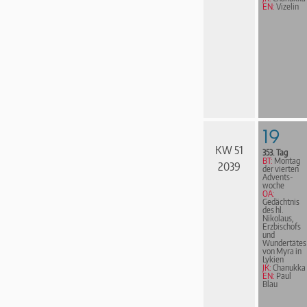
EN:
Vizelin
19
KW 51
353. Tag
BT:
Montag
2039
der vierten
Advents­
woche
OA:
Gedächtnis
des hl.
Nikolaus,
Erzbischofs
und
Wundertätes
von Myra in
Lykien
JK:
Chanukka
EN:
Paul
Blau