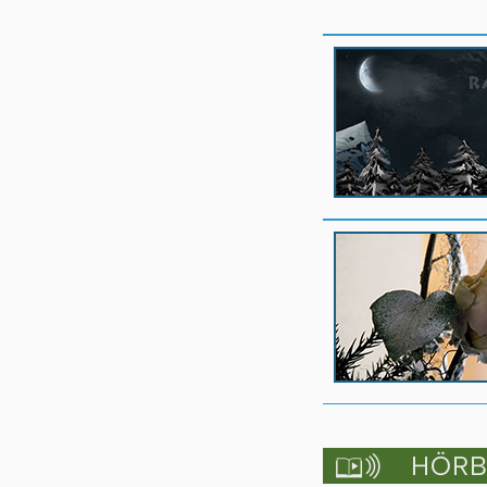
HÖRBU
