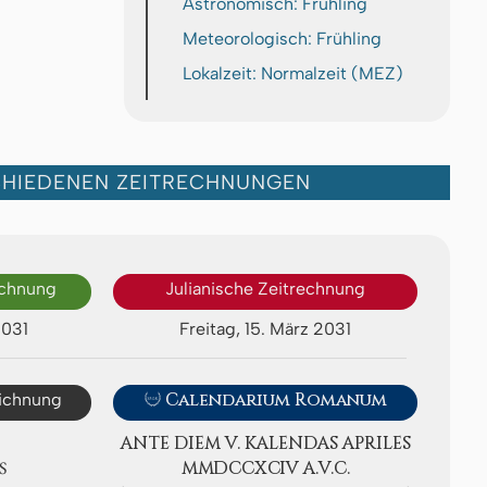
Astronomisch: Frühling
Meteorologisch: Frühling
Lokalzeit: Normalzeit (MEZ)
CHIEDENEN ZEITRECHNUNGEN
echnung
Julianische Zeitrechnung
2031
Freitag, 15. März 2031
eichnung

Calendarium Romanum
ANTE DIEM V. KA­LEN­DAS APRI­LES
S
ⅯⅯⅮⅭⅭⅩⅭⅠⅤ A.V.C.