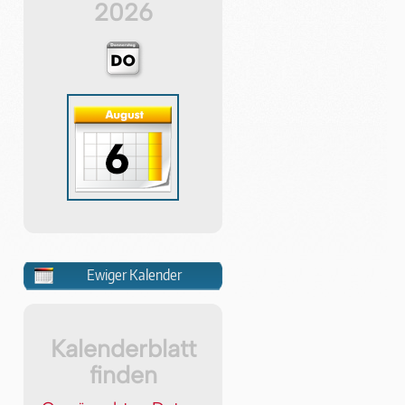
2026
Ewiger Kalender
Kalenderblatt
finden