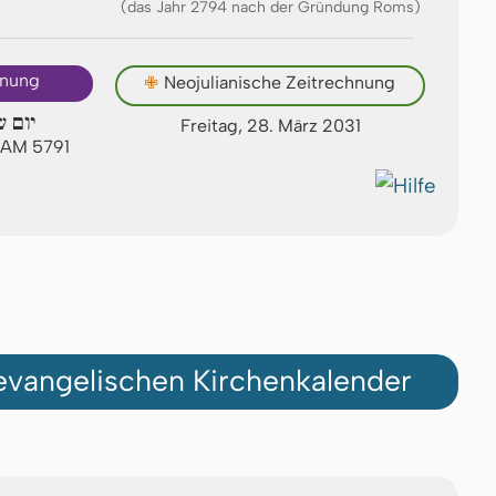
(das Jahr 2794 nach der Gründung Roms)
hnung
✙
Neojulianische Zeitrechnung
יום ש
Freitag, 28. März 2031
n AM 5791
vangelischen Kirchenkalender