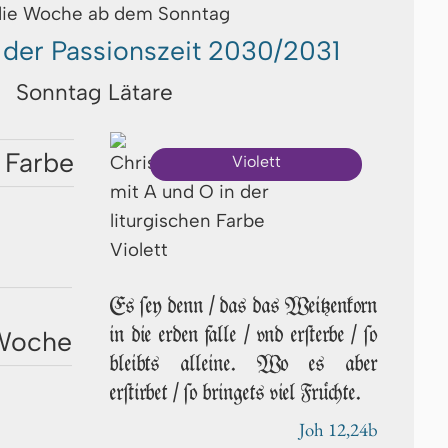
die Woche ab dem Sonntag
 der Passionszeit 2030/2031
Sonntag Lätare
 Farbe
Violett
Es ſey denn / das das Weitzenkorn
in die erden falle / vnd erſterbe / ſo
 Woche
bleibts alleine. Wo es aber
erſtirbet / ſo bringets viel Früchte.
Joh 12,24b