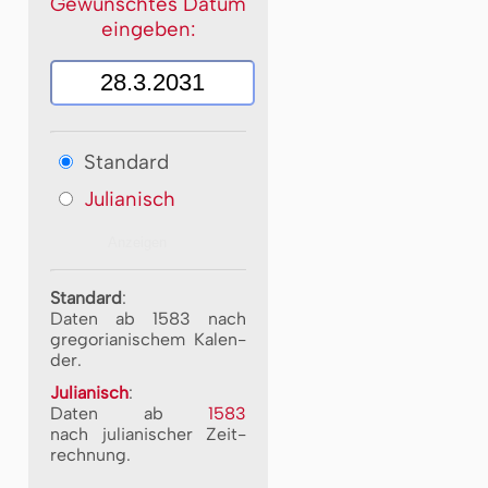
Gewünschtes Datum
eingeben:
Standard
Julianisch
Standard
:
Daten ab 1583 nach
gre­go­ri­a­ni­schem Ka­len­
der.
Julianisch
:
Daten ab
1583
nach ju­li­a­ni­scher Zeit­
rech­nung.