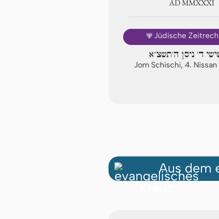
AD ⅯⅯⅩⅩⅪ
🕎
Jüdische Zeitrec
ישי ד' ניסן ה'תשצ"א
Jom Schischi, 4. Nissa
Aus dem e