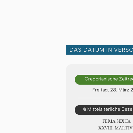
DAS DATUM IN VERS
Gregorianische Zeitr
Freitag, 28. März 
♚
Mittelalterliche Bez
FERIA SEXTA
ⅩⅩⅧ. MARTIV