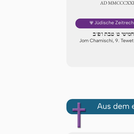
AD ⅯⅯⅭⅭⅭⅩ
🕎
Jüdische Zeitrec
חמישי ט' טבת ו'פ"ב
Jom Chamischi, 9. Tewe
Aus dem e