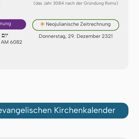
Ⅺ
(das Jahr 3084 nach der Gründung Roms)
hnung
✙
Neojulianische Zeitrechnung
יום 
Donnerstag, 29. Dezember 2321
t AM 6082
vangelischen Kirchenkalender