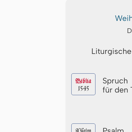
Weih
D
Liturgische
Spruch
Biblia
1545
für den 
Psalm
Pſalm