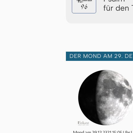
96
für den 
DER MOND AM 29. DE
Mond am 29.12.2321 15:05 Uhr 