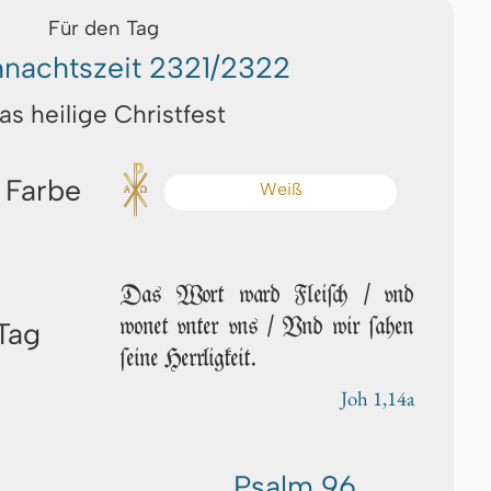
Für den Tag
nachtszeit 2321/2322
as heilige Christfest
 Farbe
Weiß
Das Wort ward Fleiſch / vnd
wonet vn­ter vns / Vnd wir ſa­hen
Tag
ſei­ne Herrligkeit.
Joh 1,14a
Psalm 96