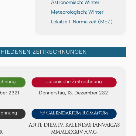
Astronomisch: Winter
Meteorologisch: Winter
Lokalzeit: Normalzeit (MEZ)
CHIEDENEN ZEITRECHNUNGEN
echnung
Julianische Zeitrechnung
ber 2321
Donnerstag, 13. Dezember 2321
eichnung

Calendarium Romanum
ANTE DIEM IV. KA­LEN­DAS IA­NV­A­RI­AS
R
ⅯⅯⅯⅬⅩⅩⅩⅠⅤ A.V.C.