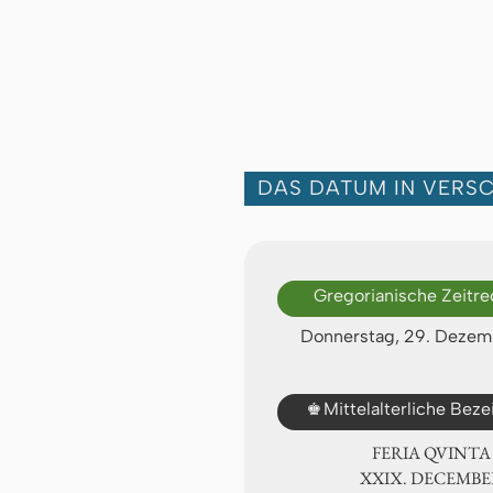
DAS DATUM IN VERS
Gregorianische Zeitr
Donnerstag, 29. Dezem
♚
Mittelalterliche Bez
FERIA QUINTA
ⅩⅩⅨ. DECEMBE