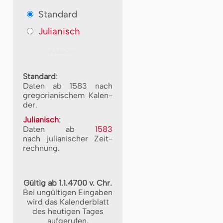
Standard
Julianisch
Standard
:
Daten ab 1583 nach
gre­go­ri­a­ni­schem Ka­len­
der.
Julianisch
:
Daten ab
1583
nach ju­li­a­ni­scher Zeit­
rech­nung.
Gültig ab 1.1.4700 v. Chr.
Bei ungültigen Eingaben
wird das Kalenderblatt
des heutigen Tages
aufgerufen.