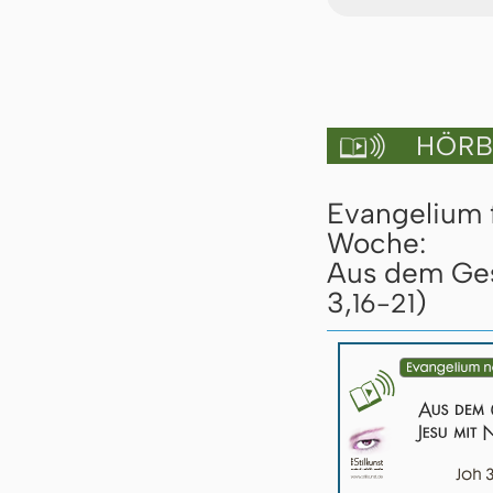
HÖRBU

Evangelium 
Woche:
Aus dem Ges
3,
)
16-21