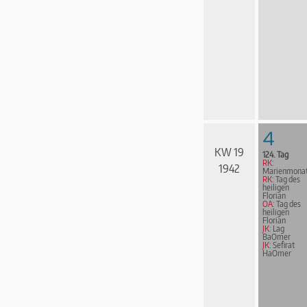
4
KW 19
124. Tag
RK:
1942
Marienmona
RK:
Tag des
heiligen
Florian
OA:
Tag des
heiligen
Florian
JK:
Lag
BaOmer
JK:
Sefirat
HaOmer