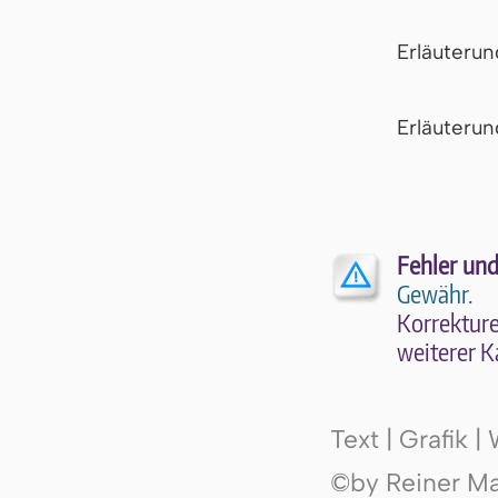
Erläuteru
Er­läu­te­r
Fehler und
Gewähr.
Kor­rek­tu­r
wei­te­rer K
Text | Grafik 
©by Reiner Mak