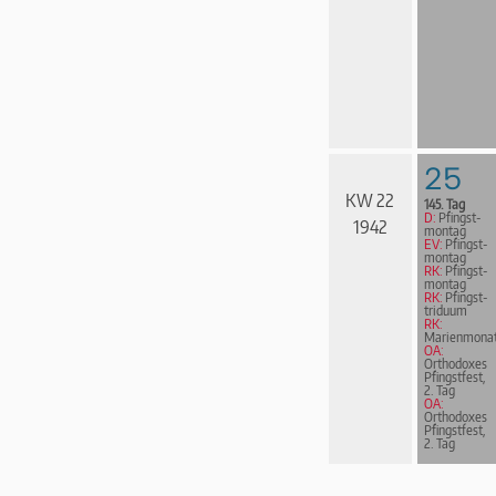
25
KW 22
145. Tag
D:
Pfingst­
1942
mon­tag
EV:
Pfingst­
mon­tag
RK:
Pfingst­
mon­tag
RK:
Pfingst­
tri­du­um
RK:
Marienmona
OA:
Orthodoxes
Pfingstfest,
2. Tag
OA:
Orthodoxes
Pfingstfest,
2. Tag