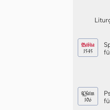
Litur
S
Biblia
1545
f
P
Pſalm
106
f