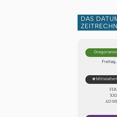
DAS DATUM
ZEITRECH
Gregorianis
Freitag
♚
Mittelalte
FER
ⅩⅩⅨ
AD Ⅿ