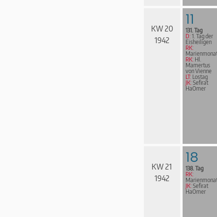
11
KW 20
131. Tag
D:
1. Tag der
1942
Eisheiligen
RK:
Marienmona
RK:
Hl.
Mamertus
von Vienne
LT:
Lostag
JK:
Sefirat
HaOmer
18
KW 21
138. Tag
RK:
1942
Marienmona
JK:
Sefirat
HaOmer