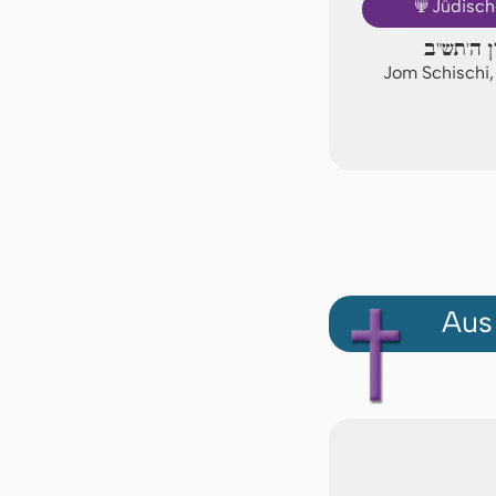
🕎
Jüdisch
ון ה'תש"ב
Jom Schischi,
Aus