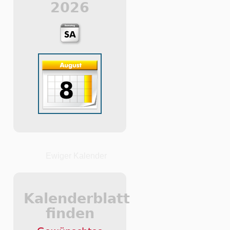
2026
Ewiger Kalender
Kalenderblatt
finden