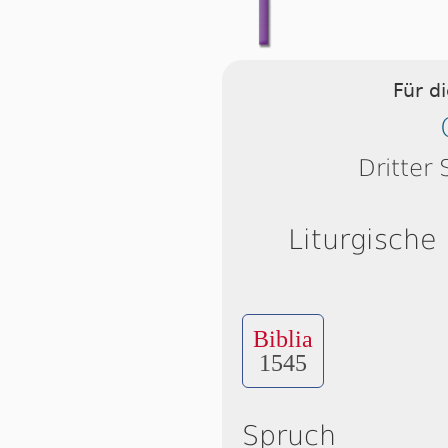
Für d
Dritter
Liturgische
Biblia
1545
Spruch