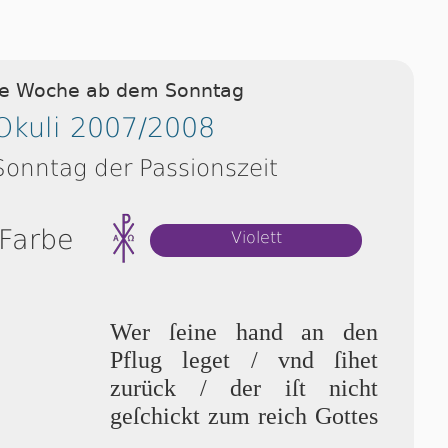
ie Woche ab dem Sonntag
Okuli 2007/2008
 Sonntag der Passionszeit
 Farbe
Violett
Wer ſei­ne hand an den
Pflug leget / vnd ſi­het
zurück / der iſt nicht
geſchickt zum reich Got­tes
.