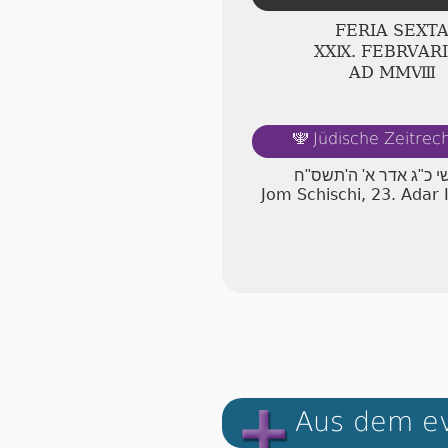
FERIA SEXT
ⅩⅩⅨ. FEBRVAR
AD ⅯⅯⅧ
Jüdische Zeitre
🕎
שי כ"ג אדר א' ה'תשס"ח
Jom Schischi, 23. Adar
Aus dem ev