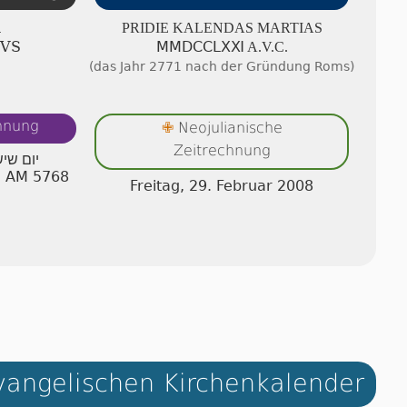
A
PRIDIE KA­LEN­DAS MAR­TI­AS
IVS
ⅯⅯⅮⅭⅭⅬⅩⅪ A.V.C.
(das Jahr 2771 nach der Gründung Roms)
chnung
Neojulianische
✙
Zeitrechnung
יום שי
 I AM 5768
Freitag, 29. Februar 2008
angelischen Kirchenkalender