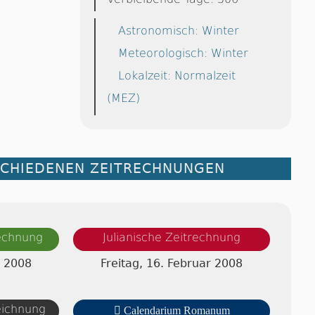
Astronomisch: Winter
Meteorologisch: Winter
Lokalzeit: Normalzeit
(MEZ)
SCHIEDENEN ZEITRECHNUNGEN
rechnung
Julianische Zeitrechnung
r 2008
Freitag, 16. Februar 2008
zeichnung

Calendarium Romanum