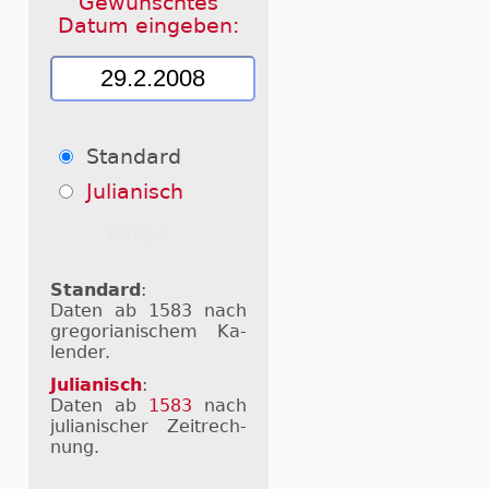
Gewünschtes
Datum eingeben:
Standard
Julianisch
Standard
:
Daten ab 1583 nach
gre­go­ri­a­ni­schem Ka­
len­der.
Julianisch
:
Daten ab
1583
nach
ju­li­a­ni­scher Zeit­rech­
nung.