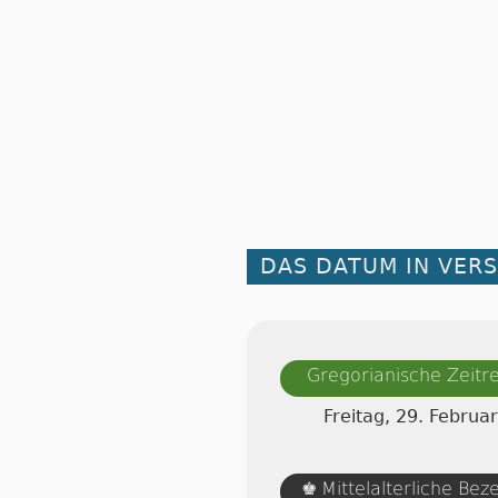
DAS DATUM IN VER
Gregorianische Zeit
Freitag, 29. Februa
Mittelalterliche Be
♚