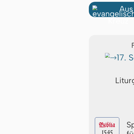
Aus
17. 
Litur
S
Biblia
1545
f