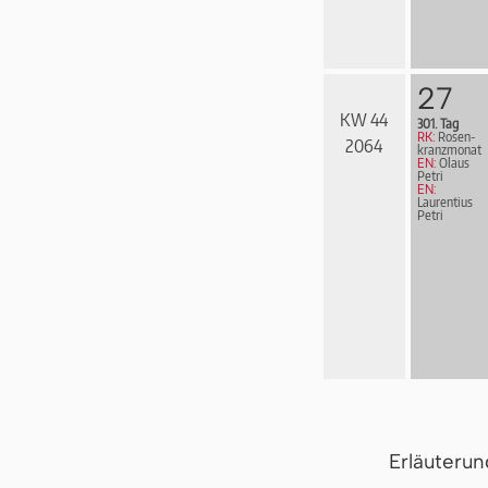
27
KW 44
301. Tag
RK:
Rosen­
2064
kranz­mo­nat
EN:
Olaus
Petri
EN:
Laurentius
Petri
Erläuteru