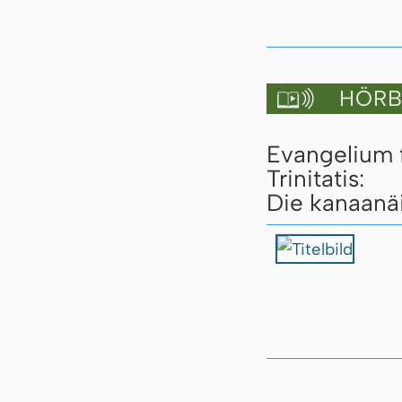
HÖRBU

Evangelium 
Trinitatis:
Die kanaanäi