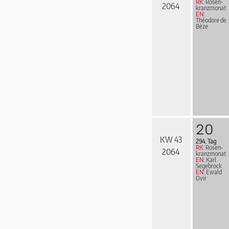
RK:
Rosen­
2064
kranz­mo­nat
EN:
Théodore de
Bèze
20
KW 43
294. Tag
RK:
Rosen­
2064
kranz­mo­nat
EN:
Karl
Segebrock
EN:
Ewald
Ovir