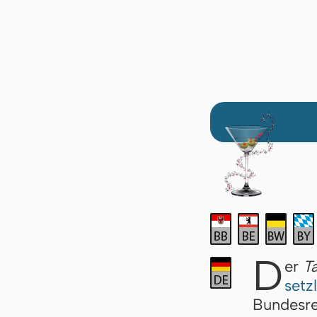
D
er
T
setz­
Bun­des­re