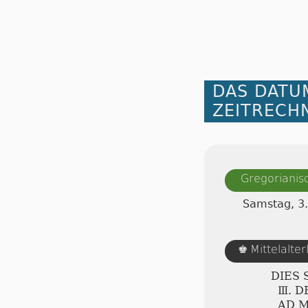
DAS DATU
ZEITRECH
Gregorianis
Samstag, 3
Mittelalte
♚
DIES
Ⅲ. 
AD 