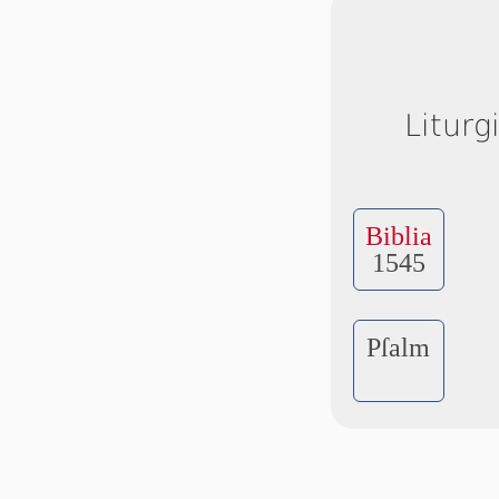
Liturg
Biblia
1545
Pſalm