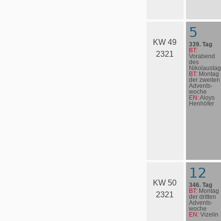
5
KW 49
339. Tag
BT:
2321
Vorabend
des
Nikolaustag
BT:
Montag
der zweiten
Advents­
woche
EN:
Aloys
Henhöfer
12
KW 50
346. Tag
BT:
Montag
2321
der dritten
Advents­
woche
EN:
Vizelin