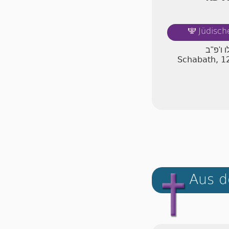
Jüdisch
🕎
 ו'פ"ב
Schabath, 1
Aus d