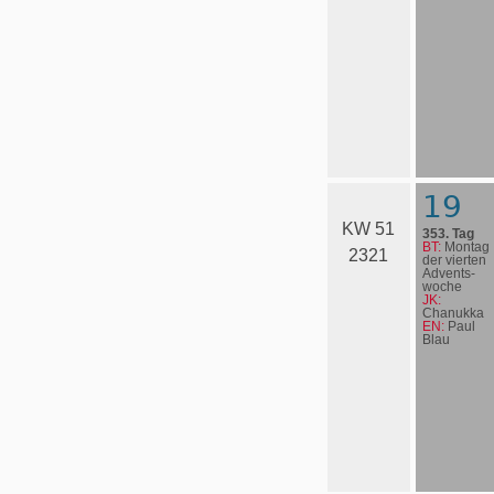
19
KW 51
353. Tag
BT:
Montag
2321
der vierten
Advents­
woche
JK:
Chanukka
EN:
Paul
Blau