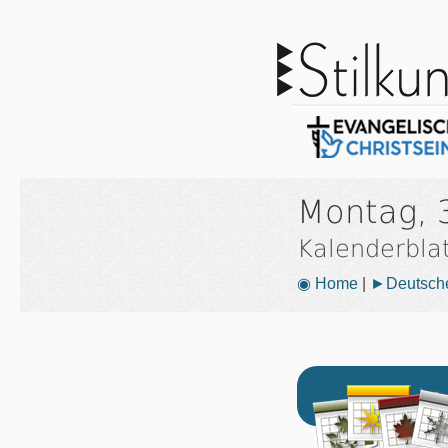
Montag, 
Kalenderbla
◉ Home
|
►Deutsche