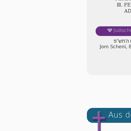
Ⅲ. F
A
Jüdisch
🕎
 ה'תש"פ
Jom Scheni, 
Aus d