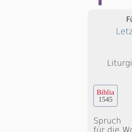
F
Let
Liturg
Biblia
1545
Spruch
für die W