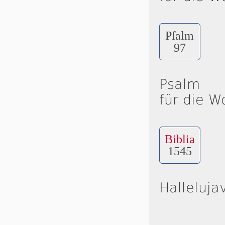
Pſalm
97
Psalm
für die W
Biblia
1545
Halleluja