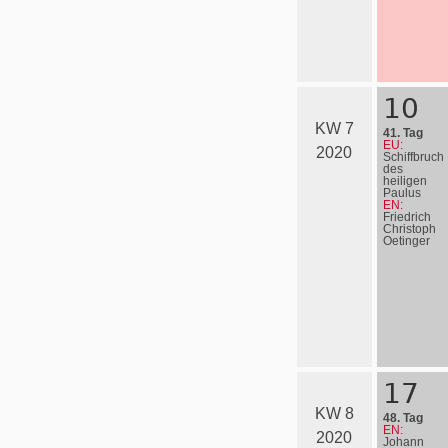
10
KW 7
41. Tag
EU:
2020
Schiffbruch
des
heiligen
Paulus
EN:
Friedrich
Christoph
Oetinger
17
KW 8
48. Tag
EN:
2020
Johann