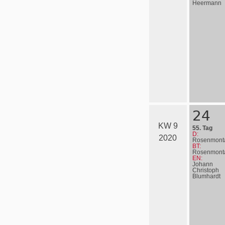
Heermann
24
KW 9
55. Tag
D:
2020
Rosenmont
BT:
Rosenmont
EN:
Johann
Christoph
Blumhardt