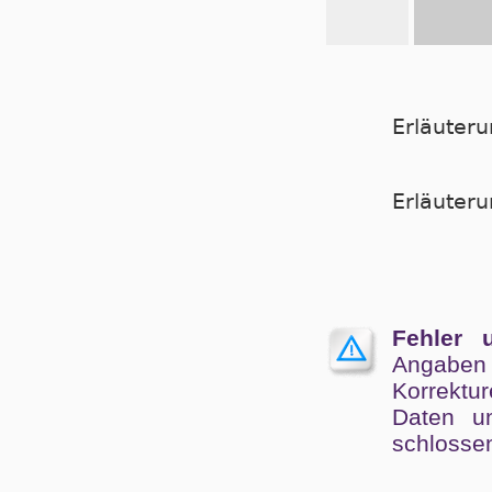
Erläuter
Er­läu­te­
Fehler 
Angaben
Kor­rek­tu
Da­ten un
schlos­se