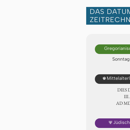
DAS DATUM
ZEITRECH
Gregorianis
Sonntag,
♚
Mittelalte
DIES
Ⅲ.
AD Ⅿ
🕎
Jüdisch