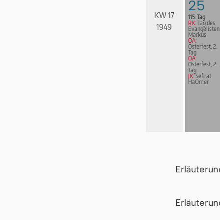
25
KW 17
115. Tag
RK:
Tag des
1949
Evangelisten
Markus
OA:
Osterfest, 2.
Tag
OA:
Osterfest, 2.
Tag
JK:
Sefirat
HaOmer
Erläuteru
Er­läu­te­r