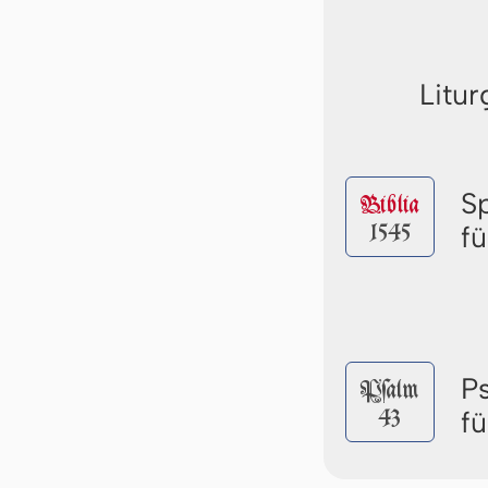
Litur
S
Biblia
1545
f
P
Pſalm
43
f