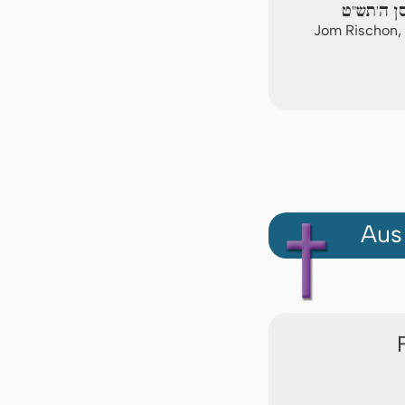
סן ה'תש"ט
Jom Rischon,
Aus