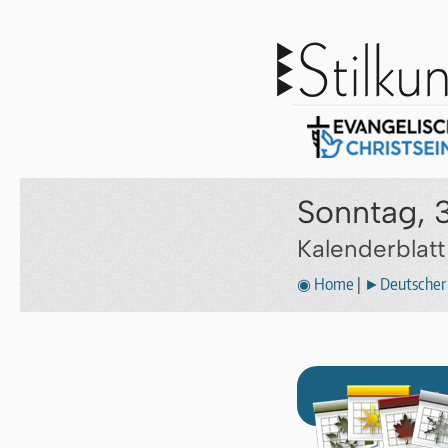
Sonntag, 3
Kalenderblat
◉ Home
|
►Deutscher 