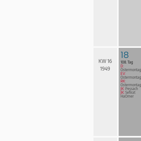
18
KW 16
108. Tag
D:
1949
Ostermontag
EV:
Ostermontag
RK:
Ostermontag
JK:
Pessach
JK:
Sefirat
HaOmer