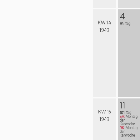
4
KW 14
94. Tag
1949
11
KW 15
101. Tag
EV:
Montag
1949
der
Karwoche
RK:
Montag
der
Karwoche