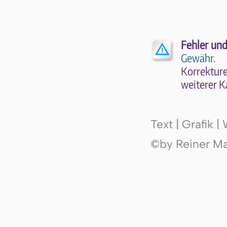
Fehler und
Gewähr.
Kor­rek­tu­r
wei­te­rer K
Text | Grafik 
©by Reiner Mak