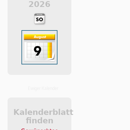
2026
Ewiger Kalender
Kalenderblatt
finden