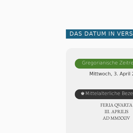
DAS DATUM IN VER
Gregorianische Zeit
Mittwoch, 3. April
♚
Mittelalterliche Bez
FERIA QUARTA
Ⅲ. APRILIS
AD ⅯⅯⅩⅩⅣ