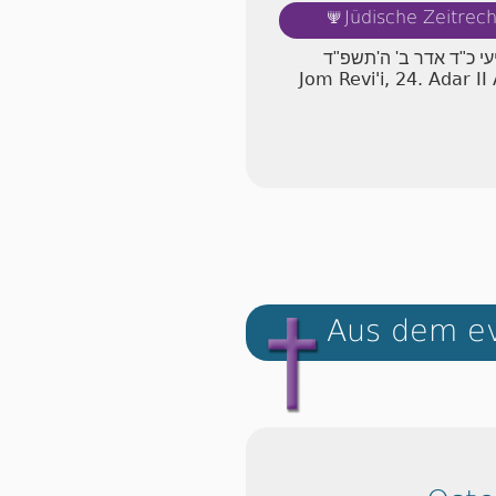
🕎
Jüdische Zeitrec
עי כ"ד אדר ב' ה'תשפ"ד
Jom Revi'i, 24. Adar I
Aus dem ev