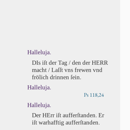
Halleluja.
DIs iſt der Tag / den der HERR
macht / Laſſt vns frewen vnd
frö­lich drinnen ſein.
Halleluja.
Ps 118,24
Halleluja.
Der HErr iſt auff­er­ſtan­den. Er
iſt warhafftig auff­er­ſtan­den.