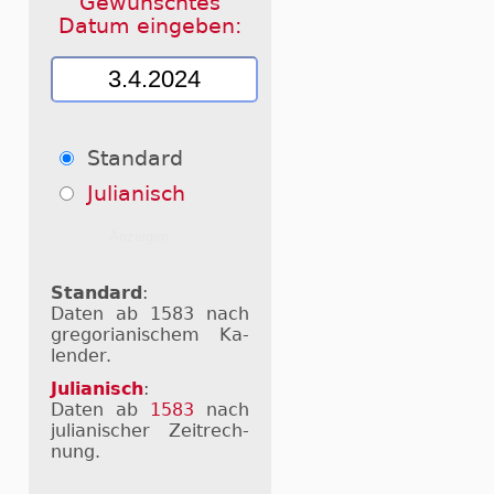
Gewünschtes
Datum eingeben:
Standard
Julianisch
Standard
:
Daten ab 1583 nach
gre­go­ri­a­ni­schem Ka­
len­der.
Julianisch
:
Daten ab
1583
nach
ju­li­a­ni­scher Zeit­rech­
nung.