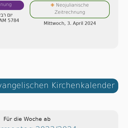
hnung
✙
Neojulianische
Zeitrechnung
יום רבי
I AM 5784
Mittwoch, 3. April 2024
angelischen Kirchenkalender
Für die Woche ab