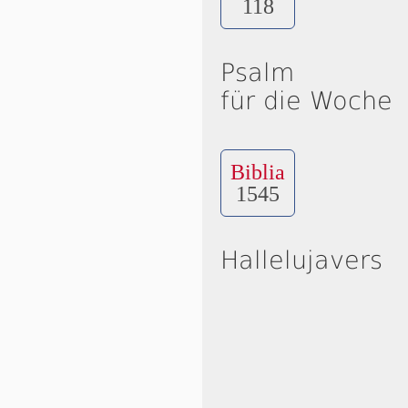
118
Psalm
für die Woche
Biblia
1545
Hallelujavers