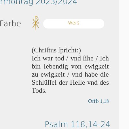
ermontag 2023/2024
 Farbe
Weiß
(Chriſtus ſpricht:)
Ich war tod / vnd ſi­he / Ich
bin lebendig von ewigkeit
zu ewigkeit / vnd habe die
Schlüſ­ſel der Helle vnd des
Tods.
Offb 1,18
Psalm 118,14-24