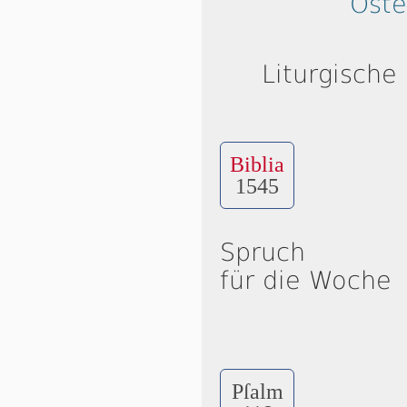
Ost
Liturgische
Biblia
1545
Spruch
für die Woche
Pſalm