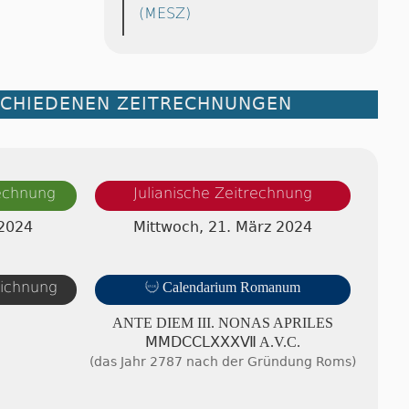
(MESZ)
SCHIEDENEN ZEITRECHNUNGEN
rechnung
Julianische Zeitrechnung
 2024
Mittwoch, 21. März 2024
eichnung

Calendarium Romanum
ANTE DIEM III. NONAS APRI­LES
ⅯⅯⅮⅭⅭⅬⅩⅩⅩⅦ A.V.C.
(das Jahr 2787 nach der Gründung Roms)