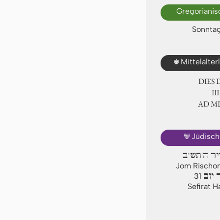
Gregorianis
Sonntag
♚
Mittelalte
DIES
Ⅲ
AD Ⅿ
🕎
Jüdisch
ייר ה'תש"ב
Jom Rischon,
 יום
31
Sefirat 