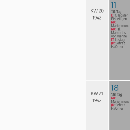
11
KW 20
131. Tag
D:
1. Tag der
1942
Eisheiligen
RK:
Marienmona
RK:
Hl.
Mamertus
von Vienne
LT:
Lostag
JK:
Sefirat
HaOmer
18
KW 21
138. Tag
RK:
1942
Marienmona
JK:
Sefirat
HaOmer