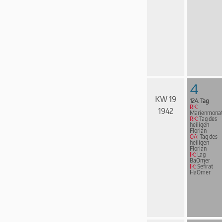
4
KW 19
124. Tag
RK:
1942
Marienmona
RK:
Tag des
heiligen
Florian
OA:
Tag des
heiligen
Florian
JK:
Lag
BaOmer
JK:
Sefirat
HaOmer