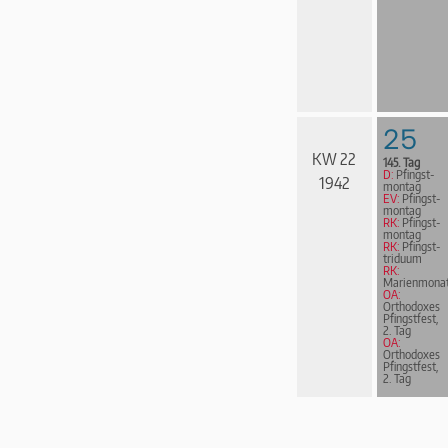
25
KW 22
145. Tag
D:
Pfingst­
1942
mon­tag
EV:
Pfingst­
mon­tag
RK:
Pfingst­
mon­tag
RK:
Pfingst­
tri­du­um
RK:
Marienmona
OA:
Orthodoxes
Pfingstfest,
2. Tag
OA:
Orthodoxes
Pfingstfest,
2. Tag