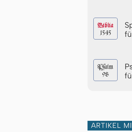
S
Biblia
1545
f
P
Pſalm
98
f
ARTIKEL M