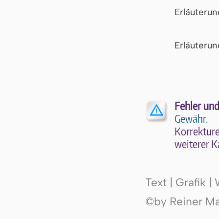
Erläuteru
Er­läu­te­r
Fehler und
Gewähr.
Kor­rek­tu­r
wei­te­rer K
Text | Grafik 
©by Reiner Mak