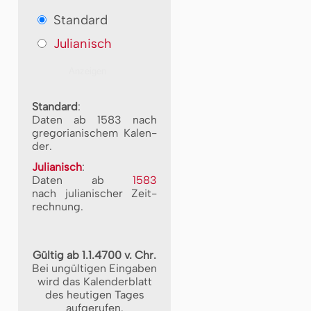
Standard
Julianisch
Standard
:
Daten ab 1583 nach
gre­go­ri­a­ni­schem Ka­len­
der.
Julianisch
:
Daten ab
1583
nach ju­li­a­ni­scher Zeit­
rech­nung.
Gültig ab 1.1.4700 v. Chr.
Bei ungültigen Eingaben
wird das Kalenderblatt
des heutigen Tages
aufgerufen.