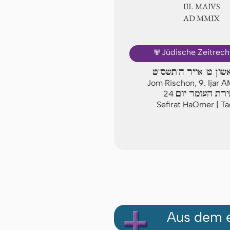
Ⅲ. MAIVS
AD ⅯⅯⅨ
🕎
Jüdische Zeitrec
שון ט' אייר ה'תשס"ט
Jom Rischon, 9. Ijar 
רת העומר יום
24
Sefirat HaOmer | T
Aus dem e