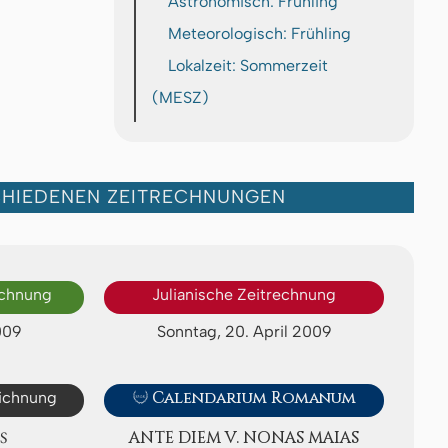
Astronomisch: Frühling
Meteorologisch: Frühling
Lokalzeit: Sommerzeit
(MESZ)
CHIEDENEN ZEITRECHNUNGEN
echnung
Julianische Zeitrechnung
009
Sonntag, 20. April 2009
eichnung

Calendarium Romanum
S
ANTE DIEM V. NONAS MAIAS