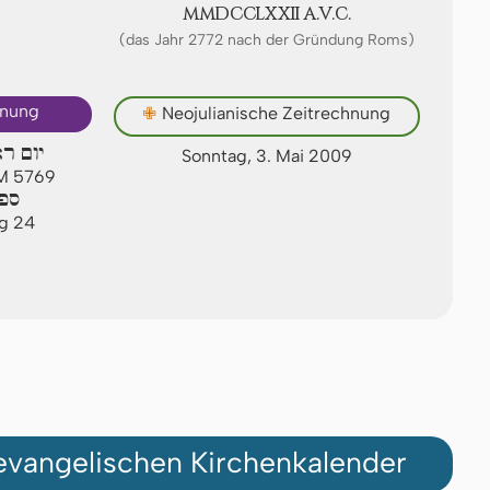
ⅯⅯⅮⅭⅭⅬⅩⅫ A.V.C.
(das Jahr 2772 nach der Gründung Roms)
hnung
✙
Neojulianische Zeitrechnung
יום רא
Sonntag, 3. Mai 2009
AM 5769
ספי
ag 24
vangelischen Kirchenkalender