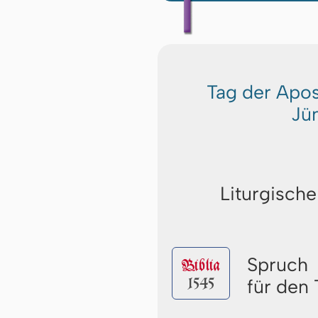
Tag der Apos
Jü
Liturgische
Spruch
Biblia
1545
für den 