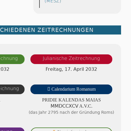
(MESZ)
SCHIEDENEN ZEITRECHNUNGEN
rechnung
Julianische Zeitrechnung
 2032
Freitag, 17. April 2032
zeichnung

Calendarium Romanum
A
PRIDIE KA­LEN­DAS MAIAS
ⅯⅯⅮⅭⅭⅩⅭⅤ A.V.C.
(das Jahr 2795 nach der Gründung Roms)