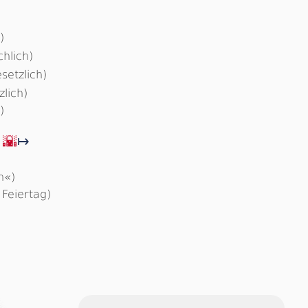
d
)
chlich)
setzlich)
zlich)
)
t
🌇
↦
n«)
 Feiertag)