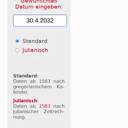
Gewünschtes
Datum eingeben:
Standard
Julianisch
Standard
:
Daten ab 1583 nach
gre­go­ri­a­ni­schem Ka­
len­der.
Julianisch
:
Daten ab
1583
nach
ju­li­a­ni­scher Zeit­rech­
nung.