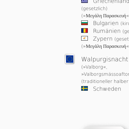
Griechenlan
(gesetzlich)
(»
Μεγάλη Παρασκευή
«
Bulgarien
(kir
Rumänien
(ge
Zypern
(geset
(»
Μεγάλη Παρασκευή
«
Wal­pur­gis­nach
(»Valborg«,
»Valborgsmässoafto
(traditioneller halber
Schweden