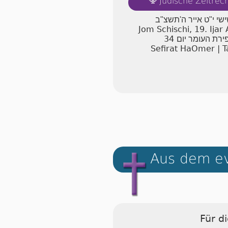
Jüdische Zeitre
🕎
ישי י"ט אייר ה'תשצ"ב
Jom Schischi, 19. Ija
34
ירת העומר יום
Sefirat HaOmer | T
Aus dem ev
Für d