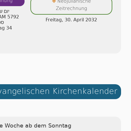
chnung
Neojulianische
✙
Zeitrechnung
יום ש
r AM 5792
Freitag, 30. April 2032
ספ
ag 34
angelischen Kirchenkalender
ie Woche ab dem Sonntag