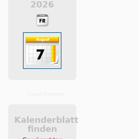
2026
Ewiger Kalender
Kalenderblatt
finden