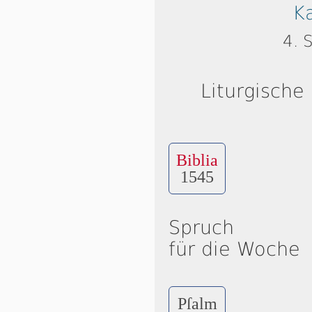
K
4. 
Liturgische
Biblia
1545
Spruch
für die Woche
Pſalm