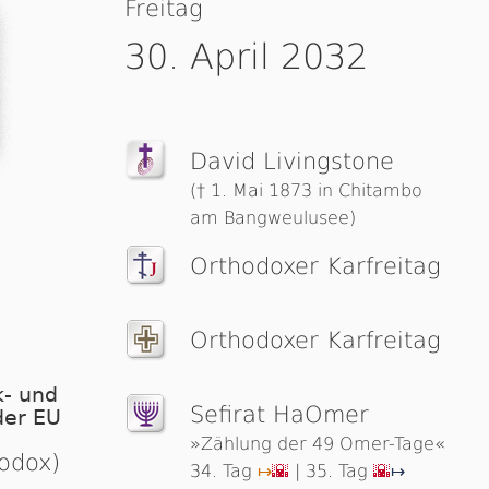
Freitag
30. April 2032
David Livingstone
(† 1. Mai 1873 in Chitambo
am Bangweulusee)
Orthodoxer Karfreitag
Orthodoxer Karfreitag
- und
Sefirat HaOmer
der EU
»Zählung der 49 Omer-Tage«
hodox)
34. Tag
| 35. Tag
↦
🌇
🌇
↦