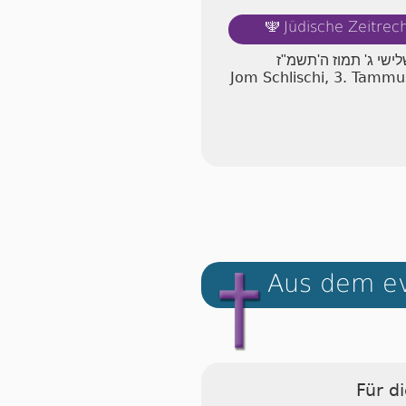
Jüdische Zeitre
🕎
לישי ג' תמוז ה'תשמ"ז
Jom Schlischi, 3. Tamm
Aus dem ev
Für d