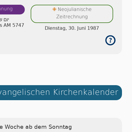
chnung
Neojulianische
✙
Zeitrechnung
יום ש
us AM 5747
Dienstag, 30. Juni 1987
angelischen Kirchenkalender
ie Woche ab dem Sonntag