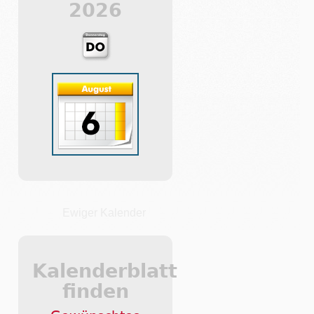
2026
Ewiger Kalender
Kalenderblatt
finden