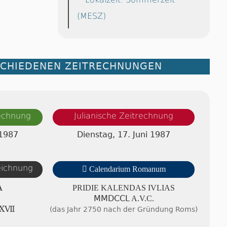
(MESZ)
SCHIEDENEN ZEITRECHNUNGEN
rechnung
Julianische Zeitrechnung
 1987
Dienstag, 17. Juni 1987
zeichnung

Calendarium Romanum
A
PRIDIE KA­LEN­DAS IVLIAS
ⅯⅯⅮⅭⅭⅬ A.V.C.
ⅩⅩⅦ
(das Jahr 2750 nach der Gründung Roms)