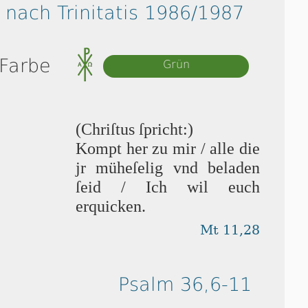
 nach Trinitatis 1986/1987
 Farbe
Grün
(Chriſtus ſpricht:)
Kompt her zu mir / alle die
jr müheſelig vnd beladen
ſeid / Ich wil euch
erquicken.
Mt 11,28
Psalm 36,6-11