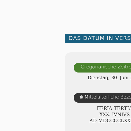
DAS DATUM IN VER
Gregorianische Zeit
Dienstag, 30. Juni
Mittelalterliche Be
♚
FERIA TERTI
ⅩⅩⅩ. IVNIVS
AD ⅯⅮⅭⅭⅭⅭⅬⅩ