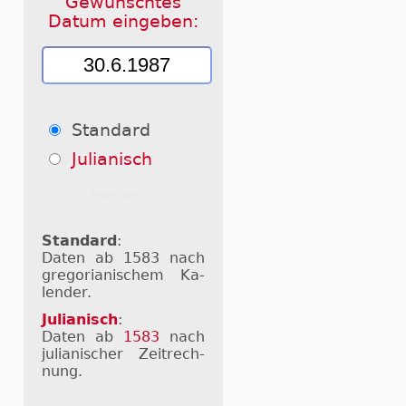
Gewünschtes
Datum eingeben:
Standard
Julianisch
Standard
:
Daten ab 1583 nach
gre­go­ri­a­ni­schem Ka­
len­der.
Julianisch
:
Daten ab
1583
nach
ju­li­a­ni­scher Zeit­rech­
nung.