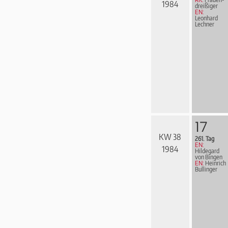
1984
drei­ßi­ger
EN:
Leonhard
Lechner
17
KW 38
261. Tag
EN:
1984
Hildegard
von Bingen
EN:
Heinrich
Bullinger