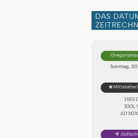
DAS DATUM
ZEITRECH
Gregorianis
Sonntag, 30
♚
Mittelalte
DIES
ⅩⅩⅩ.
AD ⅯⅮ
🕎
Jüdisch