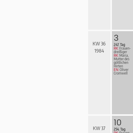
3
KW 36
247. Tag
RK:
Frau­en­
1984
drei­ßi­ger
RK:
Maria,
Mutter des
göttlichen
Hirten
EN:
Oliver
Cromwell
10
KW 37
254. Tag
RK:
Frau­en­