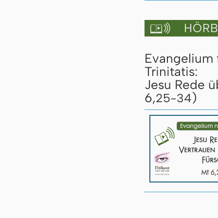
HÖRBU

Evangelium 
Trinitatis:
Jesu Rede üb
6,
)
25-34