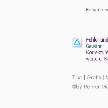
Er­läu­te­r
Fehler und
Gewähr.
Kor­rek­tu­r
wei­te­rer K
Text | Grafik 
©by Reiner Mak