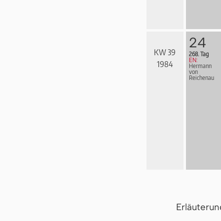
24
KW 39
268. Tag
EN:
1984
Hermann
von
Reichenau
Erläuteru