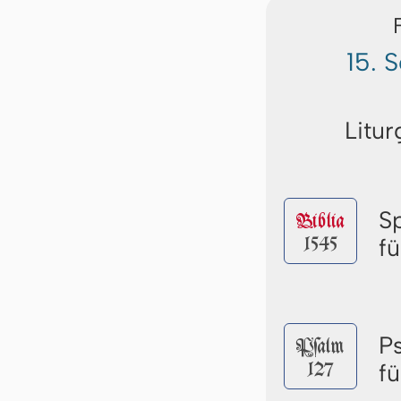
15. 
Litur
S
Biblia
1545
f
P
Pſalm
127
f