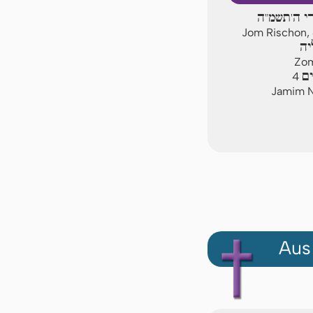
רי ה'תשמ"ה
Jom Rischon, 
יה
Zom
ים
4
Jamim N
Aus