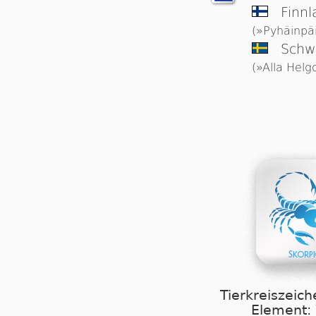
Finn
(»Pyhäinpä
Schw
(»Alla Helg
Tierkreiszeich
Element: