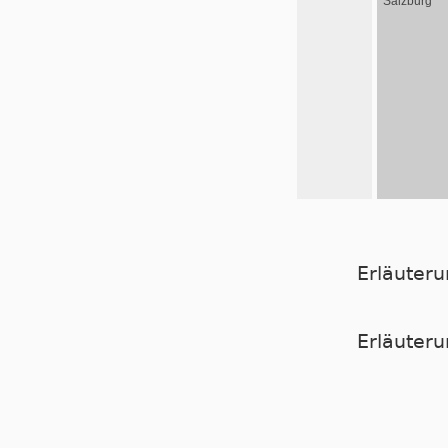
Salzburg
Erläuter
Er­läu­te­