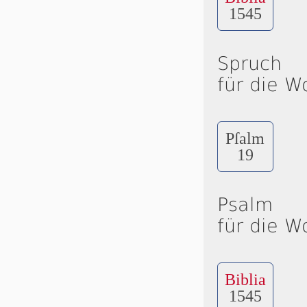
1545
Spruch
für die W
Pſalm
19
Psalm
für die W
Biblia
1545