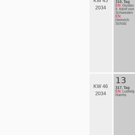
KW 45
310. Tag
EN:
Gustav
2034
II. Adolf von
Schweden
EN:
Heinrich
Schütz
13
KW 46
317. Tag
EN:
Ludwig
2034
Harms