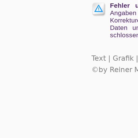
Fehler 
Angaben
Kor­rek­tu
Da­ten un
schlos­se
Text | Grafik
©by Reiner M