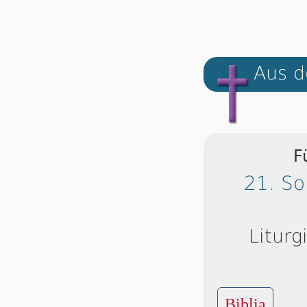
Aus d
F
21. So
Liturg
Biblia