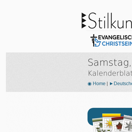
Samstag,
Kalenderbla
◉ Home
|
►Deutsche