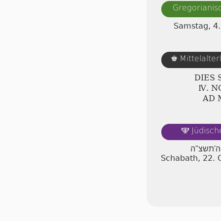
Gregorianis
Samstag, 4
Mittelalte
♚
DIES
Ⅳ. 
AD 
Jüdisch
🕎
ה'תשצ"ה
Schabath, 22.