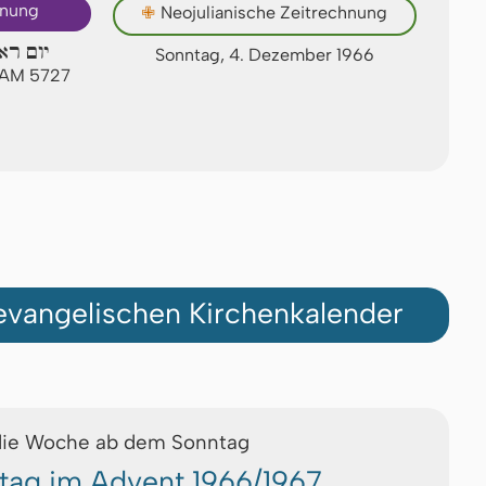
hnung
✙
Neojulianische Zeitrechnung
יום רא
Sonntag, 4. Dezember 1966
w AM 5727
vangelischen Kirchenkalender
die Woche ab dem Sonntag
tag im Advent 1966/1967