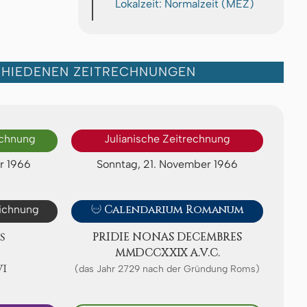
Lokalzeit: Normalzeit (MEZ)
CHIEDENEN ZEITRECHNUNGEN
echnung
Julianische Zeitrechnung
r 1966
Sonntag, 21. November 1966
eichnung

Calendarium Romanum
S
PRIDIE NONAS DE­CEMB­RES
ⅯⅯⅮⅭⅭⅩⅩⅨ A.V.C.
Ⅵ
(das Jahr 2729 nach der Gründung Roms)