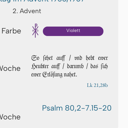
2. Advent
 Farbe
Violett
So ſe­het auff / vnd hebt ew­er
Heubter auff / da­r­umb / das ſich
 Woche
ew­er Erlöſung nahet.
Lk 21,28b
Psalm 80,2-7.15-20
 Woche