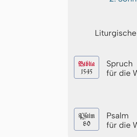
Liturgische
Spruch
Biblia
1545
für die
Psalm
Pſalm
80
für die