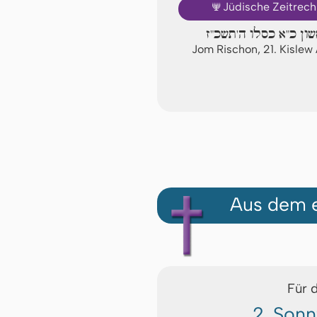
🕎
Jüdische Zeitrec
שון כ"א כסלו ה'תשכ"ז
Jom Rischon, 21. Kisle
Aus dem e
Für 
2. Sonn