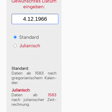
Gewünschtes Datum
eingeben:
Standard
Julianisch
Standard
:
Daten ab 1583 nach
gre­go­ri­a­ni­schem Ka­len­
der.
Julianisch
:
Daten ab
1583
nach ju­li­a­ni­scher Zeit­
rech­nung.