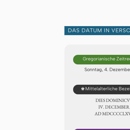
DAS DATUM IN VERS
Gregorianische Zeitr
Sonntag, 4. Dezembe
♚
Mittelalterliche Bez
DIES DOMINICU
Ⅳ. DECEMBER
AD ⅯⅮⅭⅭⅭⅭⅬⅩ