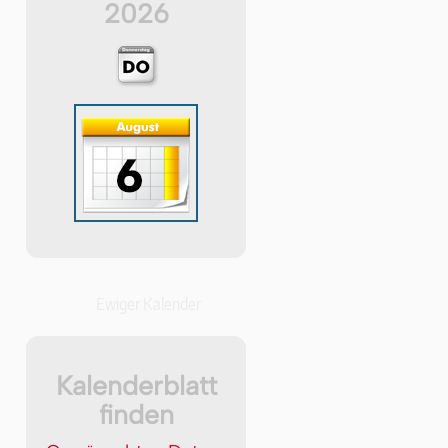
2026
Ewiger Kalender
Kalenderblatt
finden