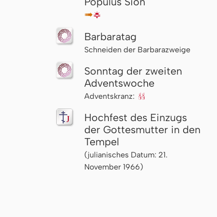
Populus Sion
↦
🌇
Barbaratag
Schnei­den der Barbarazweige
Sonntag der zweiten
Advents­woche
Adventskranz:
🕯🕯
Hochfest des Einzugs
der Gottesmutter in den
Tempel
(julianisches Datum: 21.
November 1966)