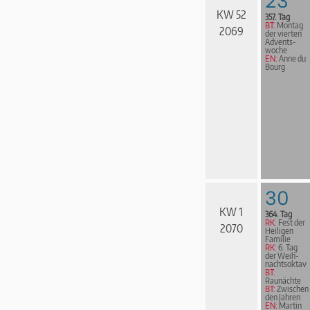
23
KW 52
357. Tag
BT:
Montag
2069
der vierten
Advents­
woche
EN:
Anne du
Bourg
30
KW 1
364. Tag
RK:
Fest der
2070
Heiligen
Familie
RK:
6. Tag
der Weih­
nachts­ok­tav
BT:
Raunächte
BT:
Zwischen
den Jahren
EN:
Martin