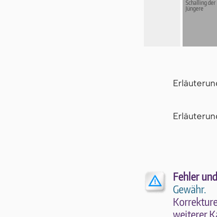
Schalling der
Jüngere
Erläuteru
Er­läu­te­r
Fehler und
Gewähr.
Kor­rek­tu­r
wei­te­rer K