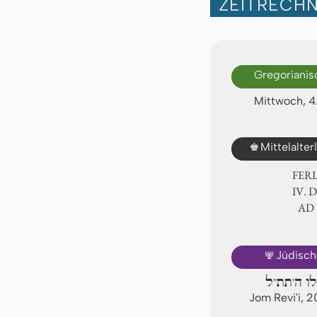
ZEITRECH
Gregorianis
Mittwoch, 
♚
Mittelalte
FER
Ⅳ. 
AD
🕎
Jüdisch
לו ה'תת"ל
Jom Revi'i, 