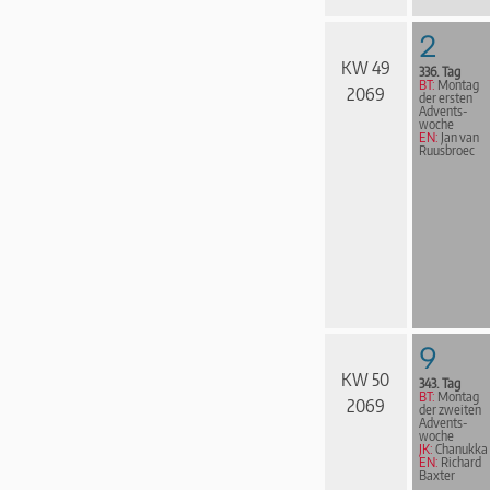
2
KW 49
336. Tag
BT:
Montag
2069
der ersten
Advents­
woche
EN:
Jan van
Ruusbroec
9
KW 50
343. Tag
BT:
Montag
2069
der zweiten
Advents­
woche
JK:
Chanukka
EN:
Richard
Baxter