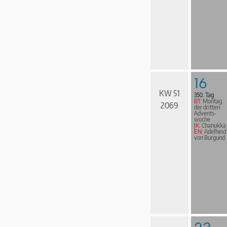
16
KW 51
350. Tag
BT:
Montag
2069
der dritten
Advents­
woche
JK:
Chanukka
EN:
Adelheid
von Burgund