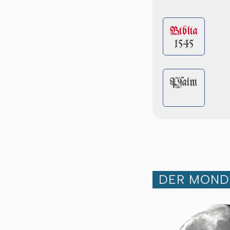
Biblia
1545
Pſalm
DER MOND 