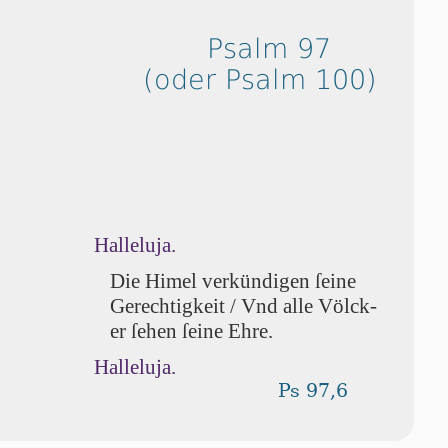
Psalm 97
(oder Psalm 100)
Halleluja.
Die Hi­mel verkündigen ſei­ne
Gerech­tigkeit / Vnd alle Völ­ck­
er ſe­hen ſei­ne Ehre.
Halleluja.
Ps 97,6