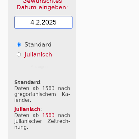
Gewünschtes
Datum eingeben:
Standard
Julianisch
Standard
:
Daten ab 1583 nach
gre­go­ri­a­ni­schem Ka­
len­der.
Julianisch
:
Daten ab
1583
nach
ju­li­a­ni­scher Zeit­rech­
nung.