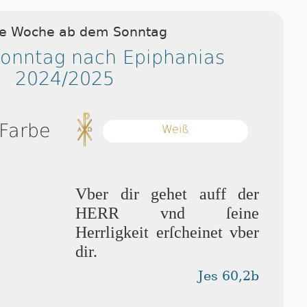
ie Woche ab dem Sonntag
Sonntag nach Epiphanias
2024/2025
 Farbe
Weiß
Vber dir ge­het auff der
HERR vnd ſei­ne
Herrligkeit erſcheinet vber
dir.
Jes 60,2b