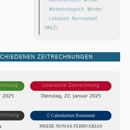
Meteorologisch: Winter
Lokalzeit: Normalzeit
(MEZ)
SCHIEDENEN ZEITRECHNUNGEN
rechnung
Julianische Zeitrechnung
r 2025
Dienstag, 22. Januar 2025
zeichnung

Calendarium Romanum
A
PRIDIE NONAS FE­BRV­A­RI­AS