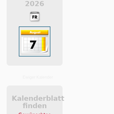
2026
Ewiger Kalender
Kalenderblatt
finden