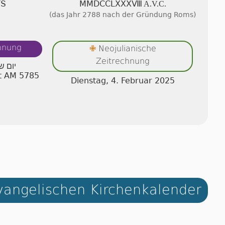
VS
ⅯⅯⅮⅭⅭⅬⅩⅩⅩⅧ A.V.C.
(das Jahr 2788 nach der Gründung Roms)
chnung
Neojulianische
✙
Zeitrechnung
יום ש
at AM 5785
Dienstag, 4. Februar 2025
angelischen Kirchenkalender