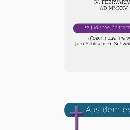
Ⅳ. FEBRVARI
AD ⅯⅯⅩⅩⅤ
Jüdische Zeitre
🕎
לישי ו' שבט ה'תשפ"ה
Jom Schlischi, 6. Schw
Aus dem ev