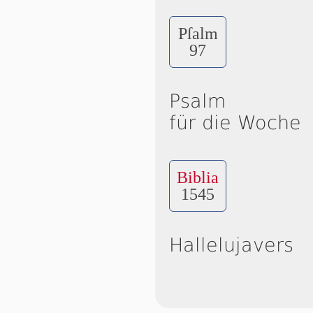
Pſalm
97
Psalm
für die Woche
Biblia
1545
Hallelujavers