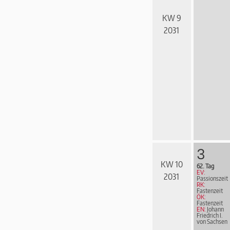
KW 9
2031
3
KW 10
62. Tag
EV:
2031
Passionszeit
RK:
Fastenzeit
ÖK:
Fastenzeit
EN:
Johann
Friedrich I.
von Sachsen