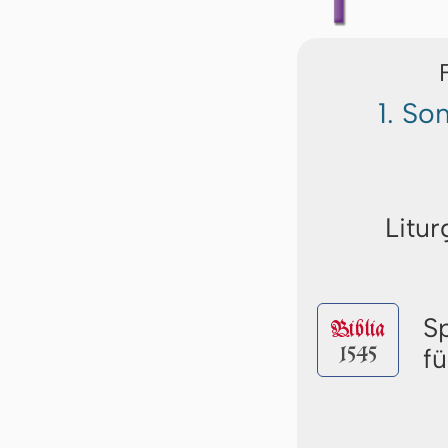
1. So
Litur
S
Biblia
1545
f