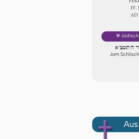
FER
Ⅳ.
AD
🕎
Jüdisch
ר ה'תשצ"א
Jom Schlisch
Aus