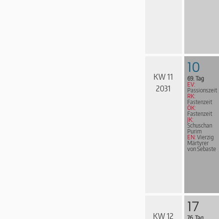
10
KW 11
69. Tag
EV:
2031
Passionszeit
RK:
Fastenzeit
ÖK:
Fastenzeit
JK:
Schuschan
Purim
EN:
Vierzig
Märtyrer
von Sebaste
17
KW 12
76. Tag