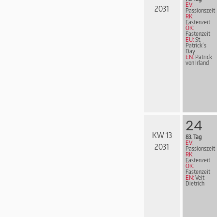
EV:
2031
Passionszeit
RK:
Fastenzeit
ÖK:
Fastenzeit
EU:
St.
Patrick´s
Day
EN:
Patrick
von Irland
24
KW 13
83. Tag
EV:
2031
Passionszeit
RK:
Fastenzeit
ÖK:
Fastenzeit
EN:
Veit
Dietrich