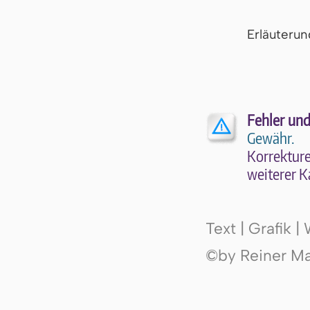
Er­läu­te­r
Fehler und
Gewähr.
Kor­rek­tu­r
wei­te­rer K
Text | Grafik 
©by Reiner Mak