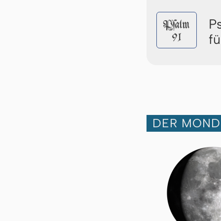
P
Pſalm
91
f
DER MOND 