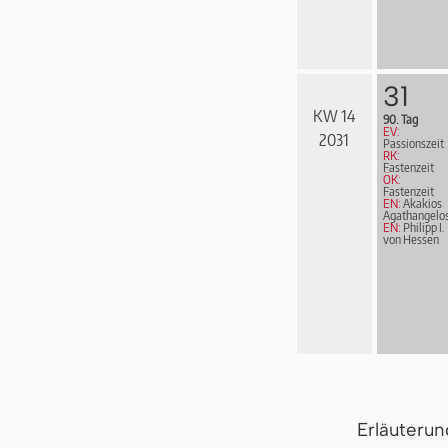
31
KW 14
90. Tag
EV:
2031
Passionszeit
RK:
Fastenzeit
ÖK:
Fastenzeit
EN:
Akakios
Agathangelo
EN:
Philipp I.
von Hessen
Erläuteru