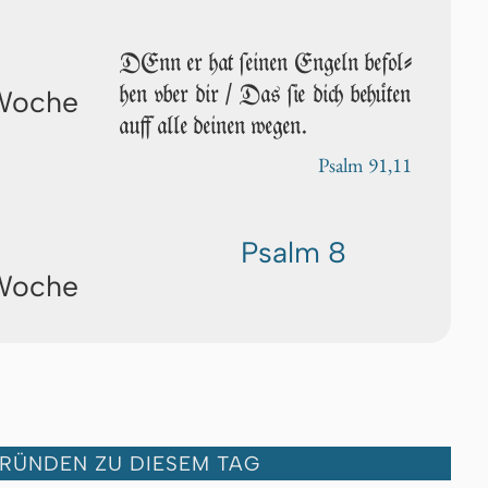
DEnn er hat ſei­nen Engeln be­fol­
hen vber dir / Das ſie dich behüten
 Woche
auff alle deinen wegen.
Psalm 91,11
Psalm 8
 Woche
GRÜNDEN ZU DIESEM TAG