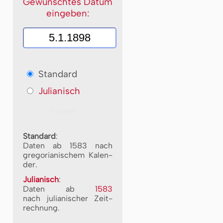
Gewünschtes Datum
eingeben:
Standard
Julianisch
Standard
:
Daten ab 1583 nach
gre­go­ri­a­ni­schem Ka­len­
der.
Julianisch
:
Daten ab
1583
nach ju­li­a­ni­scher Zeit­
rech­nung.