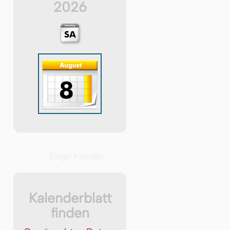
2026
Ewiger Kalender
Kalenderblatt
finden