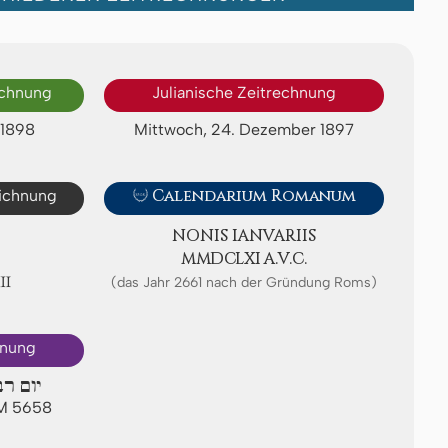
echnung
Julianische Zeitrechnung
 1898
Mittwoch, 24. Dezember 1897
eichnung

Calendarium Romanum
NONIS IA­NV­ARI­IS
ⅯⅯⅮⅭⅬⅪ A.V.C.
Ⅷ
(das Jahr 2661 nach der Gründung Roms)
hnung
יום רב
AM 5658