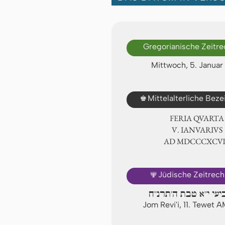
Gregorianische Zeitr
Mittwoch, 5. Januar
♚
Mittelalterliche Bez
FERIA QUARTA
Ⅴ. IANVARIVS
AD ⅯⅮⅭⅭⅭⅩⅭ
🕎
Jüdische Zeitrec
יעי י"א טבת ה'תרנ"ח
Jom Revi'i, 11. Tewet 