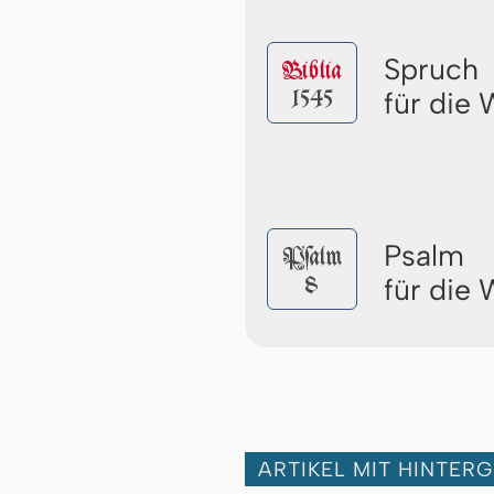
Spruch
Biblia
1545
für die
Psalm
Pſalm
8
für die
ARTIKEL MIT HINTER