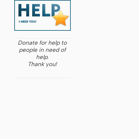
Donate for help to
people in need of
help.
Thank you!