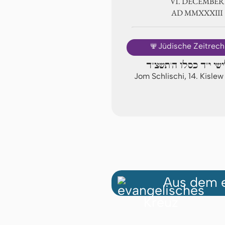
Ⅵ. DECEMBER
AD ⅯⅯⅩⅩⅩⅢ
🕎
Jüdische Zeitrec
ישי י"ד כסלו ה'תשצ"ד
Jom Schlischi, 14. Kisl
Aus dem e