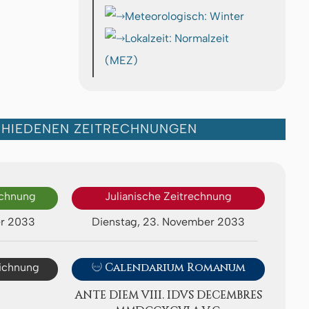
Meteorologisch: Winter
Lokalzeit: Normalzeit
(MEZ)
CHIEDENEN ZEITRECHNUNGEN
echnung
Julianische Zeitrechnung
er 2033
Dienstag, 23. November 2033
eichnung

Calendarium Romanum
ANTE DIEM VIII. IDVS DE­CEMB­RES