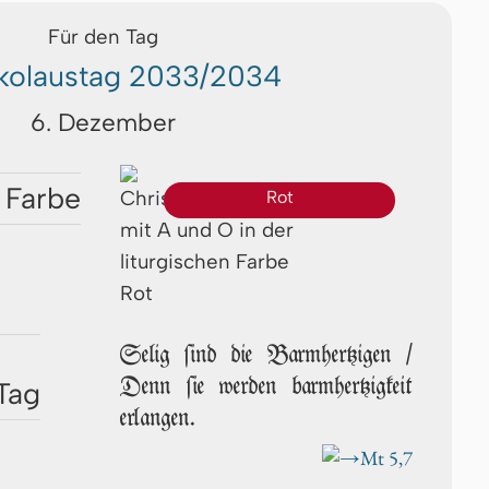
Für den Tag
kolaustag 2033/2034
6. Dezember
 Farbe
Rot
Selig ſind die Barmhertzigen /
Denn ſie wer­den barmhertzigkeit
Tag
erlangen.
Mt 5,7