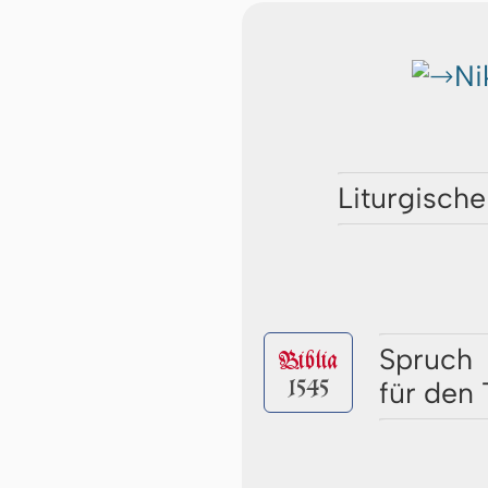
Ni
Liturgische
Spruch
Biblia
1545
für den 