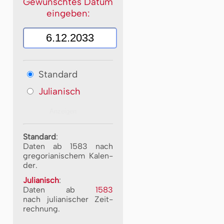
Gewünschtes Datum
eingeben:
Standard
Julianisch
Standard
:
Daten ab 1583 nach
gre­go­ri­a­ni­schem Ka­len­
der.
Julianisch
:
Daten ab
1583
nach ju­li­a­ni­scher Zeit­
rech­nung.