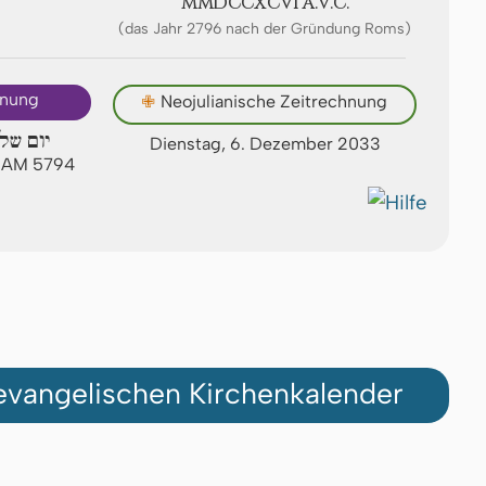
ⅯⅯⅮⅭⅭⅩⅭⅥ A.V.C.
(das Jahr 2796 nach der Gründung Roms)
hnung
✙
Neojulianische Zeitrechnung
יום של
Dienstag, 6. Dezember 2033
ew AM 5794
vangelischen Kirchenkalender