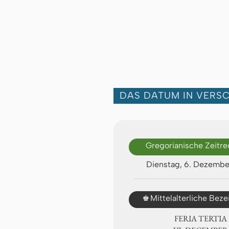
DAS DATUM IN VERS
Gregorianische Zeitr
Dienstag, 6. Dezemb
♚
Mittelalterliche Bez
FERIA TERTIA