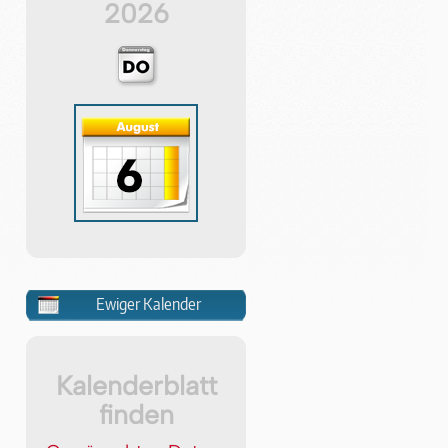
2026
Ewiger Kalender
Kalenderblatt
finden