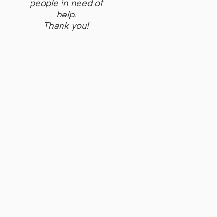
people in need of
help.
Thank you!